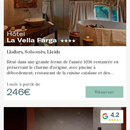
Hôtel
La Vella Farga
Lladurs, Solsonès, Lleida
Situé dans une grande ferme de l'année 1036 restaurée en
préservant le charme d'origine, avec piscine à
débordement, restaurant de la cuisine catalane et des
chambres avec leur propre personnalité, avec tout le
confort d'un hôtel de luxe.
1 nuit
à partir de
246€
Réserver
4.2