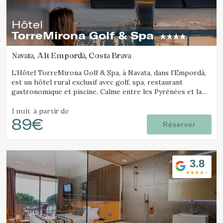
Ces cookies sont utilisés pour stocker des informations sur
les préférences et les choix personnels de l'utilisateur
grâce à l'observation continue de ses habitudes de
Hôtel
navigation. Grâce à eux, nous pouvons connaître les
TorreMirona Golf & Spa
habitudes de navigation sur le site Web et afficher des
publicités liées au profil de navigation de l'utilisateur.
Navata, Alt Empordà, Costa Brava
L’Hôtel TorreMirona Golf & Spa, à Navata, dans l’Empordà,
est un hôtel rural exclusif avec golf, spa, restaurant
gastronomique et piscine. Calme entre les Pyrénées et la
Costa Brava.
1 nuit
à partir de
89€
Réserver
3.8