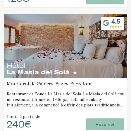
4.5
Hôtel
La Masia del Solà
Monistrol de Calders, Bages, Barcelona
Restaurant et Fonda La Masia del Solà. La Masia del Solà est
un restaurant fondé en 1946 par la famille Jubany.
Initialement, il a commencé à offrir des plats traditionnels
de la cuisine catalane avec une ambiance familiale et digne
de confiance.
1 nuit
à partir de
240€
Réserver