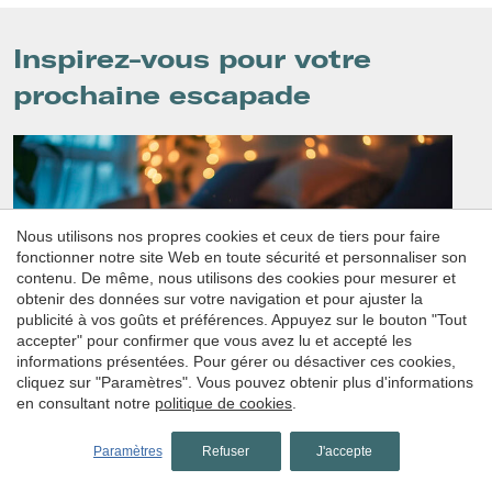
Inspirez-vous pour votre
prochaine escapade
Nous utilisons nos propres cookies et ceux de tiers pour faire
fonctionner notre site Web en toute sécurité et personnaliser son
contenu. De même, nous utilisons des cookies pour mesurer et
obtenir des données sur votre navigation et pour ajuster la
publicité à vos goûts et préférences. Appuyez sur le bouton "Tout
accepter" pour confirmer que vous avez lu et accepté les
informations présentées. Pour gérer ou désactiver ces cookies,
Hôtels romantiques en Catalogne
cliquez sur "Paramètres". Vous pouvez obtenir plus d'informations
en consultant notre
politique de cookies
.
Vous recherchez la destination idéale pour
votre prochaine escapade en couple ? En
Paramètres
Refuser
J'accepte
Catalogne, vous trouverez les meilleurs hôtels
romantiques.