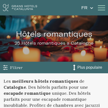
FR
Nos Hôtels
Escapades
Hôtels romantiques
Mariages
Chèques Cadeau
25 Hôtels romantiques a Catalogne
Découvrez Catalogne
Contact
Má réservation
Filtrer
Les
meilleurs hôtels romantiques
de
Catalogne
. Des hôtels parfaits pour une
Se connecter
Créer un compte
escapade romantique
unique. Des hôtels
parfaits pour une escapade romantique
inoubliable. Profitez de chambres avec jacuzzi