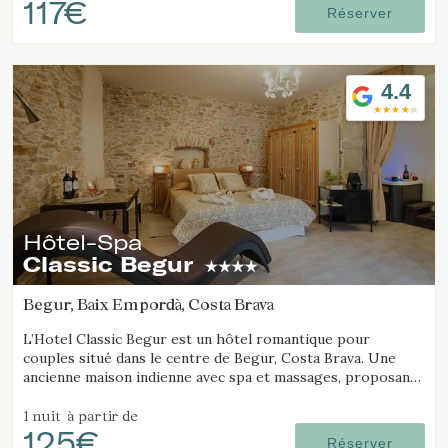
117€
Réserver
4.4
Hôtel-Spa
Classic Begur
Begur, Baix Empordà, Costa Brava
L’Hotel Classic Begur est un hôtel romantique pour
couples situé dans le centre de Begur, Costa Brava. Une
ancienne maison indienne avec spa et massages, proposant
des chambres avec jacuzzi, tantra chair et lit à mouvements.
1 nuit
à partir de
125€
Réserver