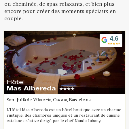
Location/nom de l'hôtel
ou cheminée, de spas relaxants, et bien plus
encore pour créer des moments spéciaux en
couple.
4.6
Hôtel
Mas Albereda
Sant Julià de Vilatorta, Osona, Barcelona
L'Hôtel Mas Albereda est un hôtel boutique avec un charme
rustique, des chambres uniques et un restaurant de cuisine
catalane créative dirigé par le chef Nandu Jubany.