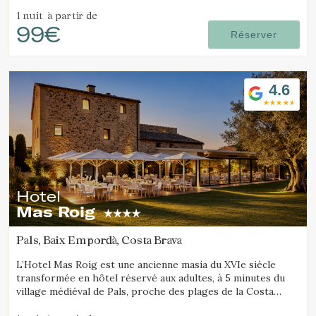
romantique où la pierre, le bois et l'histoire créent une
atmosphère unique, avec des chambres équipées d'une
1 nuit
à partir de
99€
baignoire ou d'une cheminée.
Réserver
4.6
Hotel
Mas Roig
Pals, Baix Empordà, Costa Brava
L’Hotel Mas Roig est une ancienne masía du XVIe siècle
Gérer ma réservation
transformée en hôtel réservé aux adultes, à 5 minutes du
village médiéval de Pals, proche des plages de la Costa
Brava et des îles Medes.