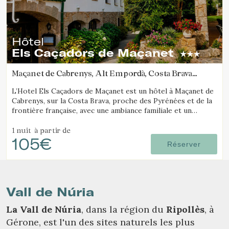
Hôtel
Els Caçadors de Maçanet
Maçanet de Cabrenys, Alt Empordà, Costa Brava
(49.694985921017km de Vall de Núria)
L’Hotel Els Caçadors de Maçanet est un hôtel à Maçanet de
Cabrenys, sur la Costa Brava, proche des Pyrénées et de la
frontière française, avec une ambiance familiale et un
environnement idéal pour la randonnée et les excursions.
1 nuit
à partir de
105€
Réserver
Vall de Núria
La Vall de Núria
, dans la région du
Ripollès
, à
Gérone, est l'un des sites naturels les plus