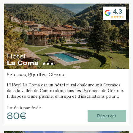
4.3
Hôtel
La Coma
Setcases, Ripollès, Girona
(12.665130171274km de Vall de Núria)
L’Hôtel La Coma est un hôtel rural chaleureux à Setcases,
dans la vallée de Camprodon, dans les Pyrénées de Gérone.
Il dispose d’une piscine, d’un spa et d’installations pour
enfants. Entouré de montagnes et proche d’une station de
ski.
1 nuit
à partir de
80€
Réserver