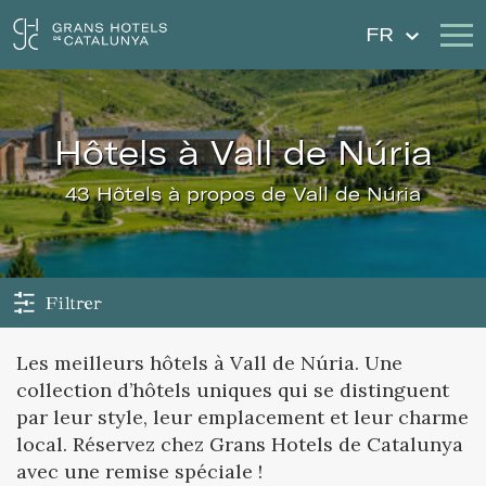
FR
Nos Hôtels
Escapades
hôtels à Vall de Núria
Mariages
Chèques Cadeau
43 Hôtels à propos de Vall de Núria
Découvrez Catalogne
Contact
Má réservation
Filtrer
Les meilleurs hôtels à Vall de Núria. Une
collection d’hôtels uniques qui se distinguent
Se connecter
Créer un compte
par leur style, leur emplacement et leur charme
local. Réservez chez Grans Hotels de Catalunya
avec une remise spéciale !