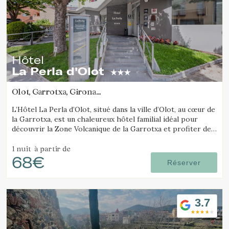
Hôtel
La Perla d'Olot
Olot, Garrotxa, Girona
(37.172243100803km de Vall de Núria)
L’Hôtel La Perla d’Olot, situé dans la ville d’Olot, au cœur de
la Garrotxa, est un chaleureux hôtel familial idéal pour
découvrir la Zone Volcanique de la Garrotxa et profiter de
l’environnement rural de la région.
1 nuit
à partir de
68€
Réserver
3.7