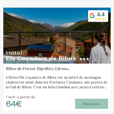
Location/nom de l'hôtel
4.4
Hôtel
Els Caçadors de Ribes
Ribes de Freser, Ripollès, Girona
(10.252537089365km de Vall de Núria)
L’Hôtel Els Caçadors de Ribes est un hôtel de montagne
chaleureux situé dans les Pyrénées Catalanes, aux portes de
la Vall de Núria. C’est un hôtel familial avec jacuzzi extérieur
et un excellent restaurant.
1 nuit
à partir de
64€
Réserver