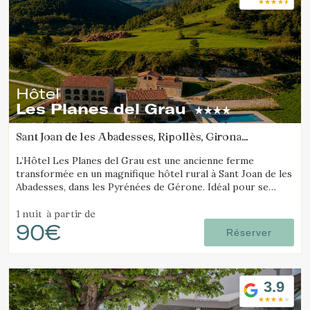
Hôtel
Les Planes del Grau
Sant Joan de les Abadesses, Ripollès, Girona
(22.079689239735km de Vall de Núria)
L’Hôtel Les Planes del Grau est une ancienne ferme
transformée en un magnifique hôtel rural à Sant Joan de les
Abadesses, dans les Pyrénées de Gérone. Idéal pour se
détendre, se promener et faire des excursions à cheval.
1 nuit
à partir de
90€
Réserver
3.9