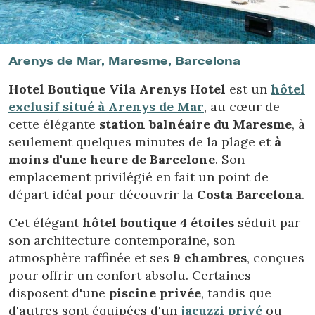
Location/nom de l'hôtel
Arenys de Mar, Maresme, Barcelona
Hotel Boutique Vila Arenys Hotel
est un
hôtel
exclusif
situé à Arenys de Mar
, au cœur de
cette élégante
station balnéaire du Maresme
, à
seulement quelques minutes de la plage et
à
moins d'une heure de Barcelone
. Son
emplacement privilégié en fait un point de
départ idéal pour découvrir la
Costa Barcelona
.
Cet élégant
hôtel boutique 4 étoiles
séduit par
son architecture contemporaine, son
atmosphère raffinée et ses
9 chambres
, conçues
pour offrir un confort absolu. Certaines
disposent d'une
piscine privée
, tandis que
d'autres sont équipées d'un
jacuzzi privé
ou