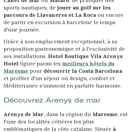
Canet de Mar
ou
Mataró
, de pratiquer des
Ce site Web utilise ses propres cookies pour collecter des
sports nautiques, de
jouer au golf sur les
informations afin d'améliorer nos services. Si vous
continuez à naviguer, vous acceptez leur installation.
parcours de Llavaneres et La Roca
ou encore
L'utilisateur a la possibilité de configurer son navigateur,
pouvant, s'il le souhaite, empêcher leur installation sur son
de partir en excursion à Barcelone le temps
disque dur, même s'il doit garder à l'esprit qu'une telle
d'une journée.
action peut entraîner des difficultés de navigation sur le
site.
Grâce à son emplacement exceptionnel, à sa
proposition gastronomique et à l'exclusivité de
Analyse et Personnalisation
ses installations,
Hotel Boutique Vila Arenys
Ils permettent le suivi et l'analyse du comportement des
Hotel
figure parmi les
meilleurs hôtels du
utilisateurs de ce site. Les informations collectées via ce
type de cookies sont utilisées pour mesurer l'activité du
Maresme
pour
découvrir la Costa Barcelona
Web pour l'élaboration des profils de navigation des
et profiter d'un séjour où design, confort et
utilisateurs afin d'introduire des améliorations basées sur
l'analyse des données d'utilisation effectuée par les
Méditerranée s'unissent en parfaite harmonie.
utilisateurs du service. . Ils nous permettent de
sauvegarder les informations de préférence de l'utilisateur
Découvrez Arenys de mar
pour améliorer la qualité de nos services et offrir une
meilleure expérience grâce aux produits recommandés.
Arenys de Mar
, dans la région du
Maresme
, est
Marketing et Publicité
l'une des localités côtières les plus
emblématiques de la côte catalane. Située
à
Ces cookies sont utilisés pour stocker des informations sur