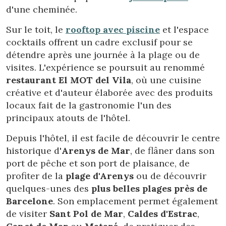
d'une cheminée.
Sur le toit, le
rooftop avec piscine
et l'espace
cocktails offrent un cadre exclusif pour se
détendre après une journée à la plage ou de
visites. L'expérience se poursuit au renommé
restaurant El MOT del Vila
, où une cuisine
créative et d'auteur élaborée avec des produits
locaux fait de la gastronomie l'un des
principaux atouts de l'hôtel.
Depuis l'hôtel, il est facile de découvrir le centre
historique d'
Arenys de Mar
, de flâner dans son
port de pêche et son port de plaisance, de
profiter de la
plage d'Arenys
ou de découvrir
Modifier les cookies
quelques-unes des
plus belles plages près de
Barcelone
. Son emplacement permet également
de visiter
Sant Pol de Mar
,
Caldes d'Estrac
,
Technique et Fonctionnel
Toujours actif