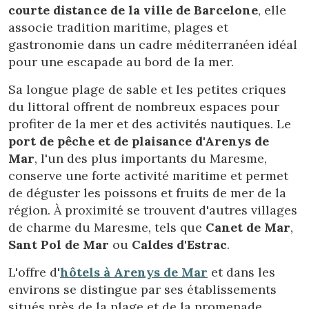
les préférences et les choix personnels de l'utilisateur
courte distance de la ville de Barcelone
, elle
grâce à l'observation continue de ses habitudes de
navigation. Grâce à eux, nous pouvons connaître les
associe tradition maritime, plages et
habitudes de navigation sur le site Web et afficher des
gastronomie dans un cadre méditerranéen idéal
publicités liées au profil de navigation de l'utilisateur.
pour une escapade au bord de la mer.
Sa longue plage de sable et les petites criques
du littoral offrent de nombreux espaces pour
profiter de la mer et des activités nautiques. Le
port de pêche et de plaisance d'Arenys de
Mar
, l'un des plus importants du Maresme,
conserve une forte activité maritime et permet
de déguster les poissons et fruits de mer de la
région. À proximité se trouvent d'autres villages
de charme du Maresme, tels que
Canet de Mar
,
Sant Pol de Mar
ou
Caldes d'Estrac
.
L'offre d'
hôtels à Arenys de Mar
et dans les
environs se distingue par ses établissements
situés près de la plage et de la promenade