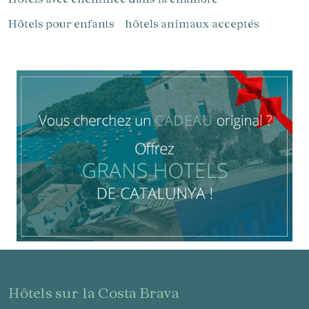
Gérer ma réservation
Hôtels pour enfants
hôtels animaux acceptés
Vérifier le code de réservation
hôtels sur la Costa Brava