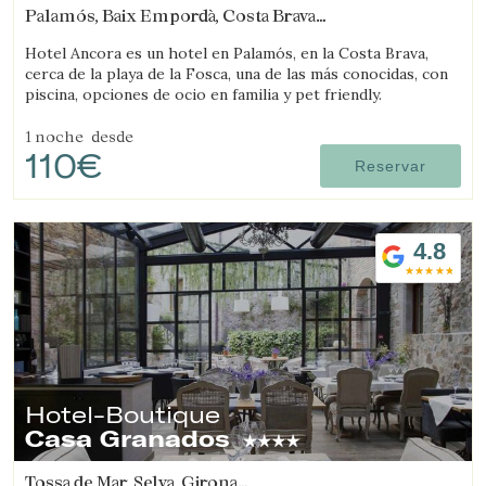
Palamós, Baix Empordà, Costa Brava
(11.805321946898km de Sant Feliu de Guíxols)
Hotel Ancora es un hotel en Palamós, en la Costa Brava,
cerca de la playa de la Fosca, una de las más conocidas, con
piscina, opciones de ocio en familia y pet friendly.
1 noche
desde
110€
Reservar
4.8
Hotel-Boutique
Casa Granados
Tossa de Mar, Selva, Girona