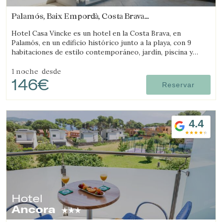
Palamós, Baix Empordà, Costa Brava
(10.380875959664km de Sant Feliu de Guíxols)
Hotel Casa Vincke es un hotel en la Costa Brava, en
Palamós, en un edificio histórico junto a la playa, con 9
habitaciones de estilo contemporáneo, jardín, piscina y
posibilidad de reservar el hotel completo.
1 noche
desde
146€
Reservar
4.4
Hotel
Ancora