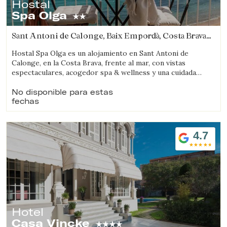
Hostal
Spa Olga
Sant Antoni de Calonge, Baix Empordà, Costa Brava
(8.9373403220306km de Sant Feliu de Guíxols)
Hostal Spa Olga es un alojamiento en Sant Antoni de
Calonge, en la Costa Brava, frente al mar, con vistas
espectaculares, acogedor spa & wellness y una cuidada
propuesta gastronómica.
No disponible para estas
fechas
4.7
Hotel
Casa Vincke