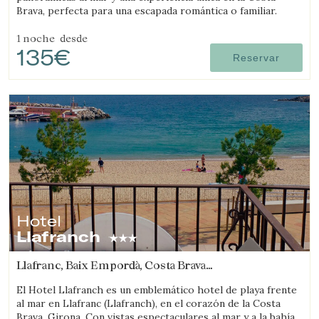
Brava, perfecta para una escapada romántica o familiar.
1 noche
desde
135€
Reservar
Hotel
Llafranch
Llafranc, Baix Empordà, Costa Brava
(18.106106699818km de Sant Feliu de Guíxols)
El Hotel Llafranch es un emblemático hotel de playa frente
al mar en Llafranc (Llafranch), en el corazón de la Costa
Brava, Girona. Con vistas espectaculares al mar y a la bahía.