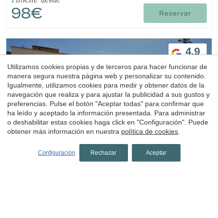
98€
Reservar
4.9
Utilizamos cookies propias y de terceros para hacer funcionar de
manera segura nuestra página web y personalizar su contenido.
Igualmente, utilizamos cookies para medir y obtener datos de la
navegación que realiza y para ajustar la publicidad a sus gustos y
preferencias. Pulse el botón "Aceptar todas" para confirmar que
ha leído y aceptado la información presentada. Para administrar
Hotel
o deshabilitar estas cookies haga click en "Configuración". Puede
obtener más información en nuestra
política de cookies
.
Can Liret
Configuración
Rechazar
Aceptar
Palafrugell, Baix Empordà, Costa Brava
(18.058280701279km de Sant Feliu de Guíxols)
Hotel Can Liret es un hotel con encanto en Palafrugell, en
la Costa Brava, con habitaciones de estilo moderno y
rústico, algunas con bañera, y una propuesta ligada a la
gastronomía local.
1 noche
desde