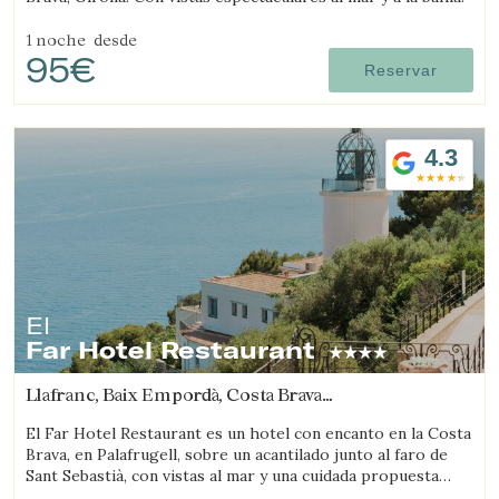
1 noche
desde
95€
Reservar
4.3
El
Far Hotel Restaurant
Llafranc, Baix Empordà, Costa Brava
(18.716342235744km de Sant Feliu de Guíxols)
El Far Hotel Restaurant es un hotel con encanto en la Costa
Brava, en Palafrugell, sobre un acantilado junto al faro de
Sant Sebastià, con vistas al mar y una cuidada propuesta
gastronómica.