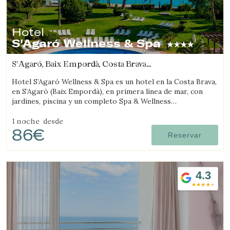
Hotel
S'Agaró Wellness & Spa
S'Agaró, Baix Empordà, Costa Brava
(2.0379632138682km de Sant Feliu de Guíxols)
Hotel S’Agaró Wellness & Spa es un hotel en la Costa Brava,
en S’Agaró (Baix Empordà), en primera línea de mar, con
jardines, piscina y un completo Spa & Wellness
especializado en bienestar.
1 noche
desde
86€
Reservar
4.3