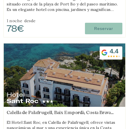
situado cerca de la playa de Port Bo y del paseo marítimo.
Es un elegante hotel con piscina, jardines y magníficas
vistas al mar.
1 noche
desde
78€
Reservar
4.4
Hotel
Sant Roc
Calella de Palafrugell, Baix Empordà, Costa Brava
(16.575579809274km de Sant Feliu de Guíxols)
El Hotel Sant Roc, en Calella de Palafrugell, ofrece vistas
panorámicas al mar y una experiencia única en la Costa