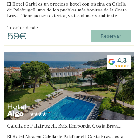
El Hotel Garbí es un precioso hotel con piscina en Calella
de Palafrugell, uno de los pueblos más bonitos de la Costa
Brava. Tiene jacuzzi exterior, vistas al mar y ambiente
familiar.
1 noche
desde
59€
Reservar
4.3
Hotel
Alga
Calella de Palafrugell, Baix Empordà, Costa Brava
(17.171235268634km de Sant Feliu de Guíxols)
El Hotel Alga, en Calella de Palafrugell, Costa Brava, está