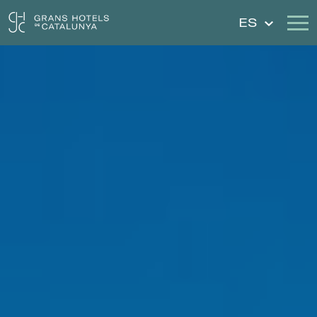
ES
Nuestros Hoteles
Escapadas
Bodas
Cheques Regalo
Descubre Cataluña
Contacto
Mi reserva
Iniciar sesión
Crear cuenta