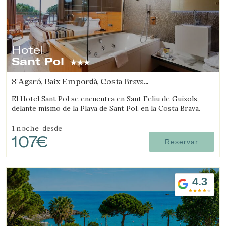
Hotel
Sant Pol
S'Agaró, Baix Empordà, Costa Brava
(1.5354583690198km de Sant Feliu de Guíxols)
El Hotel Sant Pol se encuentra en Sant Feliu de Guíxols,
delante mismo de la Playa de Sant Pol, en la Costa Brava.
1 noche
desde
107€
Reservar
4.3