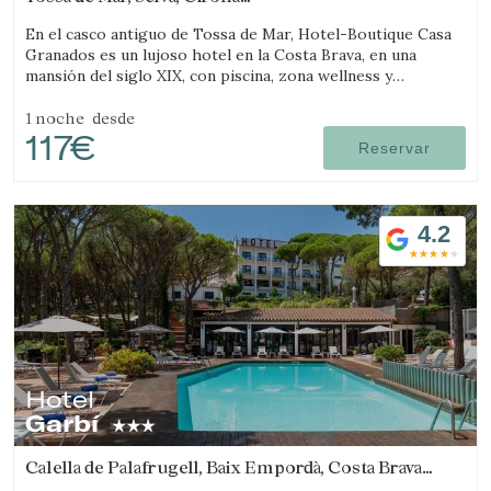
(11.366047855322km de Sant Feliu de Guíxols)
En el casco antiguo de Tossa de Mar, Hotel-Boutique Casa
Granados es un lujoso hotel en la Costa Brava, en una
mansión del siglo XIX, con piscina, zona wellness y
restaurante de cocina contemporánea.
1 noche
desde
117€
Reservar
4.2
Hotel
Garbí
Calella de Palafrugell, Baix Empordà, Costa Brava
(16.527591710904km de Sant Feliu de Guíxols)