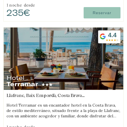
1 noche
desde
235€
Reservar
Guardar configuración
Aceptar todas
4.4
Hotel
Terramar
Llafranc, Baix Empordà, Costa Brava
(17.977499589695km de Sant Feliu de Guíxols)
Hotel Terramar es un encantador hotel en la Costa Brava,
de estilo mediterráneo, situado frente a la playa de Llafranc,
con un ambiente acogedor y familiar, donde disfrutar del
mar y la tranquilidad.
1 noche
desde