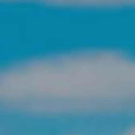
Modificar cookies
Técnicas y funcionales
Siempre activas
Este sitio web utiliza Cookies propias para recopilar
información con la finalidad de mejorar nuestros servicios.
Si continua navegando, supone la aceptación de la
instalación de las mismas. El usuario tiene la posibilidad
de configurar su navegador pudiendo, si así lo desea,
impedir que sean instaladas en su disco duro, aunque
deberá tener en cuenta que dicha acción podrá ocasionar
dificultades de navegación de la página web.