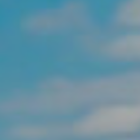
Analíticas y personalización
Permiten realizar el seguimiento y análisis del
comportamiento de los usuarios de este sitio web. La
información recogida mediante este tipo de cookies se
utiliza en la medición de la actividad de la web para la
elaboración de perfiles de navegación de los usuarios con
el fin de introducir mejoras en función del análisis de los
datos de uso que hacen los usuarios del servicio. Permiten
guardar la información de preferencia del usuario para
mejorar la calidad de nuestros servicios y para ofrecer una
mejor experiencia a través de productos recomendados.
Marketing y publicidad
Estas cookies son utilizadas para almacenar información
sobre las preferencias y elecciones personales del usuario
a través de la observación continuada de sus hábitos de
navegación. Gracias a ellas, podemos conocer los hábitos
de navegación en el sitio web y mostrar publicidad
relacionada con el perfil de navegación del usuario.