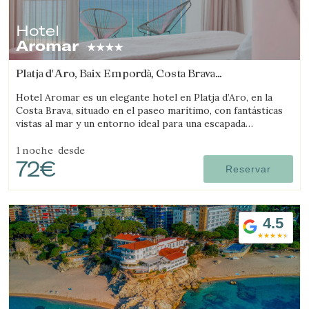
Hotel
Aromar
Platja d'Aro, Baix Empordà, Costa Brava
(4.010746487473km de Sant Feliu de Guíxols)
Hotel Aromar es un elegante hotel en Platja d’Aro, en la
Costa Brava, situado en el paseo marítimo, con fantásticas
vistas al mar y un entorno ideal para una escapada
romántica en pareja.
1 noche
desde
72€
Reservar
4.5