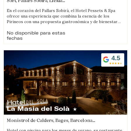
Sort, Pallars Sobirà, Lleida
(74.938342486995km de Segarra)
En el corazón del Pallars Sobirà, el Hotel Pessets & Spa
ofrece una experiencia que combina la esencia de los
Pirineos con una propuesta gastronómica y de bienestar
pensada para disfrutar del territorio en todas sus
estaciones. Situado en Sort, rodeado de montañas y
No disponible para estas
fechas
naturaleza, es un destino ideal tanto para los amantes de las
actividades al aire libre como para quienes buscan
desconexión, autenticidad y buena mesa.
4.5
Hotel
La Masia del Solà
Monistrol de Calders, Bages, Barcelona
(83.55355923081km de Segarra)
Hotel con piscina para los meses de verano, su restaurante