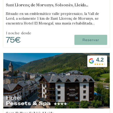
Sant Llorenç de Morunys, Solsonès, Lleida
(66.092285600701km de Segarra)
Situado en un emblemático valle prepirenaico, la Vall de
Lord, a solamente 1 km de Sant Llorenç de Morunys, se
encuentra Hotel El Monegal, una masía rehabilitada
convertida en un fantástico hotel de montaña.
1 noche
desde
75€
Reservar
4.2
Hotel
Pessets & Spa