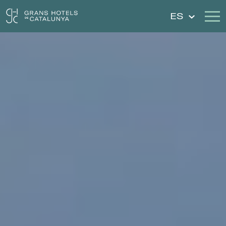
ES
Nuestros Hoteles
Escapadas
Bodas
Cheques Regalo
Descubre Cataluña
Contacto
Mi reserva
Iniciar sesión
Crear cuenta