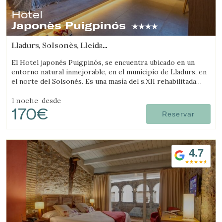
Hotel
Japonès Puigpinós
Lladurs, Solsonès, Lleida
(40.519752624424km de Segarra)
El Hotel japonés Puigpinós, se encuentra ubicado en un
entorno natural inmejorable, en el municipio de Lladurs, en
el norte del Solsonès. Es una masía del s.XII rehabilitada
combinando la estructura histórica de la masía, con el
diseño y ambientación minimalista y elegante de estilo
1 noche
desde
170€
japonés.
Reservar
4.7