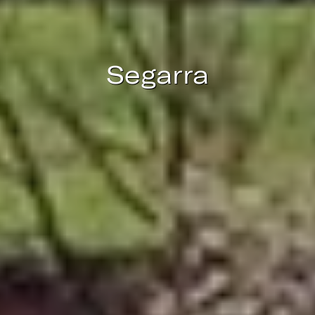
datos de uso que hacen los usuarios del servicio. Permiten
guardar la información de preferencia del usuario para
mejorar la calidad de nuestros servicios y para ofrecer una
mejor experiencia a través de productos recomendados.
Segarra
Marketing y publicidad
Estas cookies son utilizadas para almacenar información
sobre las preferencias y elecciones personales del usuario
a través de la observación continuada de sus hábitos de
navegación. Gracias a ellas, podemos conocer los hábitos
de navegación en el sitio web y mostrar publicidad
relacionada con el perfil de navegación del usuario.