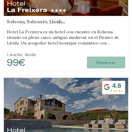
Hotel
La Freixera
Gestionar mi reserva
Solsona, Solsonès, Lleida
(50.964957621534km de Segarra)
Hotel La Freixera es un hotel con encanto en Solsona,
situado en pleno casco antiguo medieval, en el Pirineo de
Lleida. Un acogedor hotel boutique romántico con
habitaciones con bañera o chimenea, donde la piedra, la
Verificar localizador
madera y la historia crean una atmósfera única.
1 noche
desde
99€
Reservar
4.6
Hotel