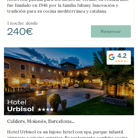
fue fundado en 1946 por la familia Jubany. Innovación y
tradición para su cocina mediterránea y catalana.
1 noche
desde
240€
Reservar
4.2
Hotel
Urbisol
Calders, Moianès, Barcelona
(84.414936087201km de Segarra)
Hotel Urbisol es un lujoso hotel con spa, parque infantil,
gimnasio y piscina exterior. Su restaurante combina cocina