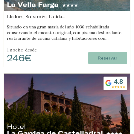
La Vella Farga
Lladurs, Solsonès, Lleida
(52.011586720832km de Segarra)
Situado en una gran masía del año 1036 rehabilitada
conservando el encanto original, con piscina desbordante,
restaurante de cocina catalana y habitaciones con
personalidad propia, con todo el confort de un hotel de
lujo.
1 noche
desde
246€
Reservar
4.8
Hotel
La Garriga de Castelladral