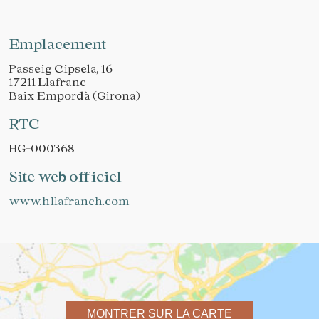
Emplacement
Passeig Cipsela, 16
17211 Llafranc
Baix Empordà (Girona)
RTC
HG-000368
Site web officiel
www.hllafranch.com
MONTRER SUR LA CARTE