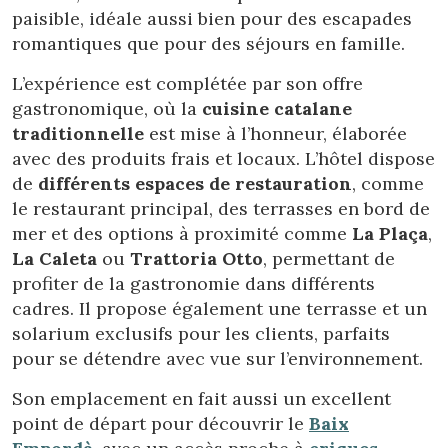
paisible, idéale aussi bien pour des escapades
romantiques que pour des séjours en famille.
L’expérience est complétée par son offre
gastronomique, où la
cuisine catalane
traditionnelle
est mise à l’honneur, élaborée
avec des produits frais et locaux. L’hôtel dispose
de
différents espaces de restauration
, comme
le restaurant principal, des terrasses en bord de
mer et des options à proximité comme
La Plaça
,
La Caleta
ou
Trattoria Otto
, permettant de
profiter de la gastronomie dans différents
Modifier les cookies
cadres. Il propose également une terrasse et un
solarium exclusifs pour les clients, parfaits
pour se détendre avec vue sur l’environnement.
Technique et Fonctionnel
Toujours actif
Ce site Web utilise ses propres cookies pour collecter des
Son emplacement en fait aussi un excellent
informations afin d'améliorer nos services. Si vous
point de départ pour découvrir le
Baix
continuez à naviguer, vous acceptez leur installation.
L'utilisateur a la possibilité de configurer son navigateur,