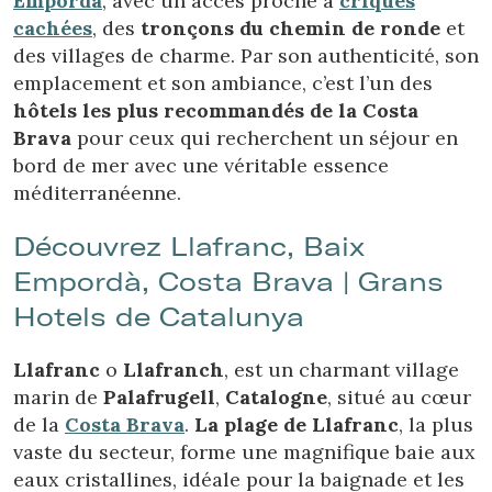
Empordà
, avec un accès proche à
criques
pouvant, s'il le souhaite, empêcher leur installation sur son
disque dur, même s'il doit garder à l'esprit qu'une telle
cachées
, des
tronçons du chemin de ronde
et
action peut entraîner des difficultés de navigation sur le
des villages de charme. Par son authenticité, son
site.
emplacement et son ambiance, c’est l’un des
hôtels les plus recommandés de la Costa
Analyse et Personnalisation
Brava
pour ceux qui recherchent un séjour en
Ils permettent le suivi et l'analyse du comportement des
bord de mer avec une véritable essence
utilisateurs de ce site. Les informations collectées via ce
type de cookies sont utilisées pour mesurer l'activité du
méditerranéenne.
Web pour l'élaboration des profils de navigation des
utilisateurs afin d'introduire des améliorations basées sur
Découvrez Llafranc, Baix
l'analyse des données d'utilisation effectuée par les
utilisateurs du service. . Ils nous permettent de
Empordà, Costa Brava | Grans
sauvegarder les informations de préférence de l'utilisateur
pour améliorer la qualité de nos services et offrir une
Hotels de Catalunya
meilleure expérience grâce aux produits recommandés.
Llafranc
o
Llafranch
, est un charmant village
Marketing et Publicité
marin de
Palafrugell
,
Catalogne
, situé au cœur
Ces cookies sont utilisés pour stocker des informations sur
de la
Costa Brava
.
La plage de Llafranc
, la plus
les préférences et les choix personnels de l'utilisateur
grâce à l'observation continue de ses habitudes de
vaste du secteur, forme une magnifique baie aux
navigation. Grâce à eux, nous pouvons connaître les
eaux cristallines, idéale pour la baignade et les
habitudes de navigation sur le site Web et afficher des