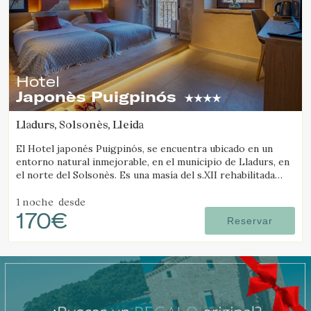
Hotel
Japonès Puigpinós
Lladurs, Solsonès, Lleida
El Hotel japonés Puigpinós, se encuentra ubicado en un
entorno natural inmejorable, en el municipio de Lladurs, en
el norte del Solsonès. Es una masía del s.XII rehabilitada
combinando la estructura histórica de la masía, con el
diseño y ambientación minimalista y elegante de estilo
1 noche
desde
170€
japonés.
Reservar