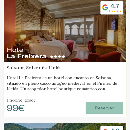
4.7
Hotel
La Freixera
Solsona, Solsonès, Lleida
Hotel La Freixera es un hotel con encanto en Solsona,
situado en pleno casco antiguo medieval, en el Pirineo de
Lleida. Un acogedor hotel boutique romántico con
habitaciones con bañera o chimenea, donde la piedra, la
madera y la historia crean una atmósfera única.
1 noche
desde
99€
Reservar
Modificar cookies