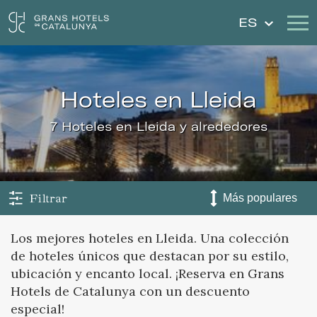
ES
Nuestros Hoteles
Escapadas
hoteles en Lleida
Bodas
Cheques Regalo
7 Hoteles en Lleida y alrededores
Descubre Cataluña
Contacto
Mi reserva
Filtrar
Los mejores hoteles en Lleida. Una colección
de hoteles únicos que destacan por su estilo,
Iniciar sesión
Crear cuenta
ubicación y encanto local. ¡Reserva en Grans
Hotels de Catalunya con un descuento
especial!