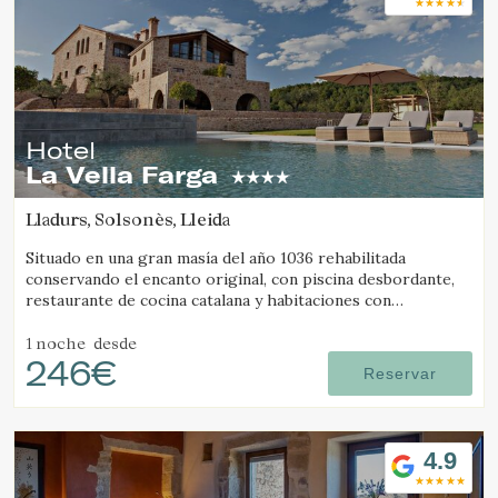
Estas cookies son utilizadas para almacenar información
sobre las preferencias y elecciones personales del usuario
a través de la observación continuada de sus hábitos de
navegación. Gracias a ellas, podemos conocer los hábitos
de navegación en el sitio web y mostrar publicidad
relacionada con el perfil de navegación del usuario.
Hotel
La Vella Farga
Lladurs, Solsonès, Lleida
Situado en una gran masía del año 1036 rehabilitada
conservando el encanto original, con piscina desbordante,
restaurante de cocina catalana y habitaciones con
personalidad propia, con todo el confort de un hotel de
lujo.
1 noche
desde
246€
Reservar
4.9