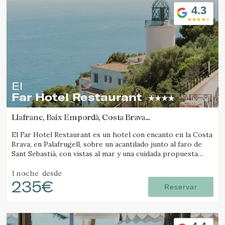
4.3
El
Far Hotel Restaurant
Llafranc, Baix Empordà, Costa Brava
(2.3265662177171km de Tamariu)
El Far Hotel Restaurant es un hotel con encanto en la Costa
Brava, en Palafrugell, sobre un acantilado junto al faro de
Sant Sebastià, con vistas al mar y una cuidada propuesta
gastronómica.
1 noche
desde
235€
Reservar