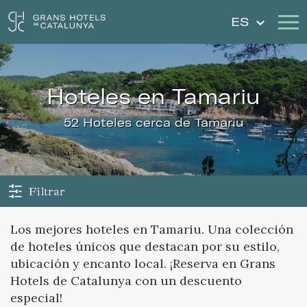
ES
Nuestros Hoteles
Escapadas
hoteles en Tamariu
Bodas
Cheques Regalo
52 Hoteles cerca de Tamariu
Descubre Cataluña
Contacto
Mi reserva
Filtrar
Los mejores hoteles en Tamariu. Una colección
de hoteles únicos que destacan por su estilo,
Iniciar sesión
Crear cuenta
ubicación y encanto local. ¡Reserva en Grans
Hotels de Catalunya con un descuento
especial!