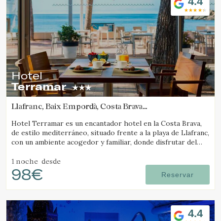
4.4
Hotel
Terramar
Llafranc, Baix Empordà, Costa Brava
(2.7680287179086km de Tamariu)
Hotel Terramar es un encantador hotel en la Costa Brava,
de estilo mediterráneo, situado frente a la playa de Llafranc,
con un ambiente acogedor y familiar, donde disfrutar del
mar y la tranquilidad.
1 noche
desde
98€
Reservar
Modificar cookies
4.4