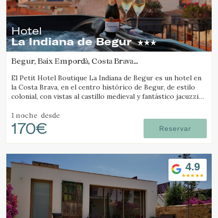
Hotel
La Indiana de Begur
Begur, Baix Empordà, Costa Brava
(4.0883554027405km de Tamariu)
El Petit Hotel Boutique La Indiana de Begur es un hotel en
la Costa Brava, en el centro histórico de Begur, de estilo
colonial, con vistas al castillo medieval y fantástico jacuzzi
exterior.
1 noche
desde
170€
Reservar
4.9