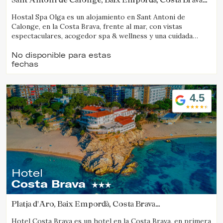
(11.494499057968km de Tamariu)
Hostal Spa Olga es un alojamiento en Sant Antoni de
Verificar localizador
Calonge, en la Costa Brava, frente al mar, con vistas
espectaculares, acogedor spa & wellness y una cuidada
propuesta gastronómica.
No disponible para estas
fechas
4.5
Hotel
Costa Brava
Platja d'Aro, Baix Empordà, Costa Brava
(15.352545355859km de Tamariu)
Hotel Costa Brava es un hotel en la Costa Brava, en primera