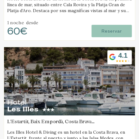
línea de mar, situado entre Cala Rovira y la Platja Gran de
Platja d’Aro. Destaca por sus magníficas vistas al mar y su
excelente gastronomía local.
1 noche
desde
60€
Reservar
4.1
Hotel
Les Illes
L'Estartit, Baix Empordà, Costa Brava
(15.262657337432km de Tamariu)
Les Illes Hotel & Diving es un hotel en la Costa Brava, en
L’Estartit, frente al puerto y junto a las Islas Medes, con