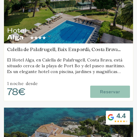
Hotel
Alga
Calella de Palafrugell, Baix Empordà, Costa Brava
(3.3940032966995km de Tamariu)
El Hotel Alga, en Calella de Palafrugell, Costa Brava, está
situado cerca de la playa de Port Bo y del paseo marítimo.
Es un elegante hotel con piscina, jardines y magníficas
vistas al mar.
1 noche
desde
78€
Reservar
4.4