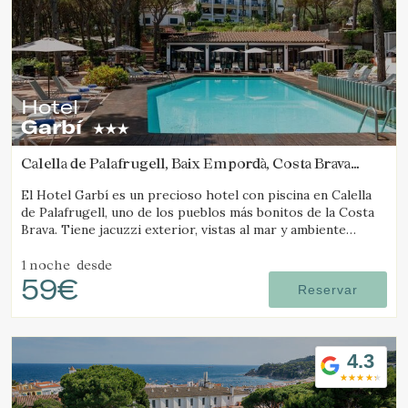
Estas cookies son utilizadas para almacenar información
sobre las preferencias y elecciones personales del usuario
a través de la observación continuada de sus hábitos de
navegación. Gracias a ellas, podemos conocer los hábitos
de navegación en el sitio web y mostrar publicidad
relacionada con el perfil de navegación del usuario.
Hotel
Garbí
Calella de Palafrugell, Baix Empordà, Costa Brava
(4.0098103079678km de Tamariu)
El Hotel Garbí es un precioso hotel con piscina en Calella
de Palafrugell, uno de los pueblos más bonitos de la Costa
Brava. Tiene jacuzzi exterior, vistas al mar y ambiente
familiar.
1 noche
desde
59€
Reservar
4.3