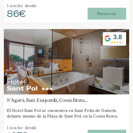
1 noche
desde
86€
Reservar
3.8
Hotel
Sant Pol
S'Agaró, Baix Empordà, Costa Brava
(19.218018836213km de Tamariu)
El Hotel Sant Pol se encuentra en Sant Feliu de Guíxols,
delante mismo de la Playa de Sant Pol, en la Costa Brava.
1 noche
desde