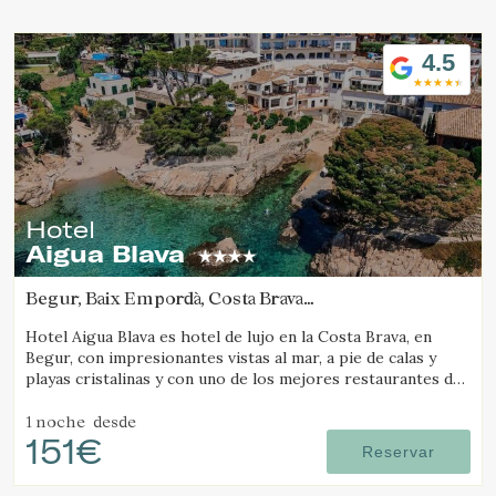
Ubicación/nombre del hotel
4.5
Hotel
Aigua Blava
Begur, Baix Empordà, Costa Brava
(2.4699404930689km de Tamariu)
Hotel Aigua Blava es hotel de lujo en la Costa Brava, en
Begur, con impresionantes vistas al mar, a pie de calas y
playas cristalinas y con uno de los mejores restaurantes de
la Costa Brava.
1 noche
desde
151€
Reservar