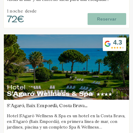
romántica en pareja.
1 noche
desde
72€
Reservar
4.3
Hotel
S'Agaró Wellness & Spa
S'Agaró, Baix Empordà, Costa Brava
(18.781762700048km de Tamariu)
Hotel S’Agaró Wellness & Spa es un hotel en la Costa Brava,
en S’Agaró (Baix Empordà), en primera línea de mar, con
jardines, piscina y un completo Spa & Wellness
especializado en bienestar.