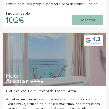
centro de buceo propio, perfecto para descubrir uno de los
mejores destinos de submarinismo.
1 noche
desde
102€
Reservar
4.3
Hotel
Aromar
Platja d'Aro, Baix Empordà, Costa Brava
(16.429487643549km de Tamariu)
Hotel Aromar es un elegante hotel en Platja d’Aro, en la
Costa Brava, situado en el paseo marítimo, con fantásticas
vistas al mar y un entorno ideal para una escapada