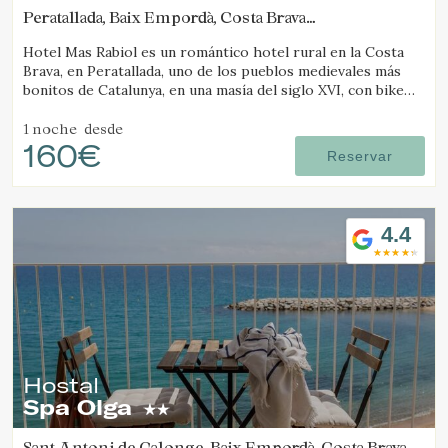
Peratallada, Baix Empordà, Costa Brava
(11.458284575208km de Tamariu)
Hotel Mas Rabiol es un romántico hotel rural en la Costa
Brava, en Peratallada, uno de los pueblos medievales más
bonitos de Catalunya, en una masía del siglo XVI, con bike
room, amplios jardines y piscina.
1 noche
desde
160€
Reservar
4.4
Hostal
Gestionar mi reserva
Spa Olga
Sant Antoni de Calonge, Baix Empordà, Costa Brava