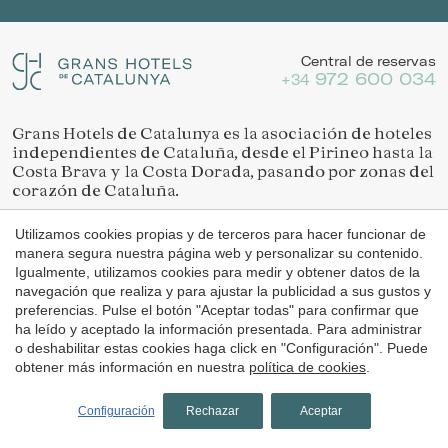
Central de reservas
972 600 034
+34
Grans Hotels de Catalunya es la asociación de hoteles
independientes de Cataluña, desde el Pirineo hasta la
Costa Brava y la Costa Dorada, pasando por zonas del
corazón de Cataluña.
En Grans Hotels de Catalunya te garantizamos el
Utilizamos cookies propias y de terceros para hacer funcionar de
mejor precio y condiciones. Reservando a través de
manera segura nuestra página web y personalizar su contenido.
nuestra web estás reservando directamente con el
Igualmente, utilizamos cookies para medir y obtener datos de la
hotel, sin comisiones y con descuentos que no
navegación que realiza y para ajustar la publicidad a sus gustos y
encontrarás en ningún otro portal de reservas.
preferencias. Pulse el botón "Aceptar todas" para confirmar que
ha leído y aceptado la información presentada. Para administrar
o deshabilitar estas cookies haga click en "Configuración". Puede
C/ del Turisme, 1,
obtener más información en nuestra
política de cookies
.
17253 Vall-llobrega
Girona
Configuración
Rechazar
Aceptar