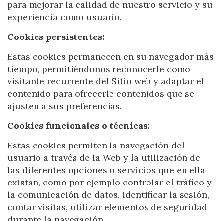
para mejorar la calidad de nuestro servicio y su
experiencia como usuario.
Cookies persistentes:
Estas cookies permanecen en su navegador más
tiempo, permitiéndonos reconocerle como
visitante recurrente del Sitio web y adaptar el
contenido para ofrecerle contenidos que se
ajusten a sus preferencias.
Cookies funcionales o técnicas:
Estas cookies permiten la navegación del
Modify cookies
usuario a través de la Web y la utilización de
las diferentes opciones o servicios que en ella
existan, como por ejemplo controlar el tráfico y
Technical and functional
Always active
la comunicación de datos, identificar la sesión,
This website uses its own Cookies to collect information in
contar visitas, utilizar elementos de seguridad
order to improve our services. If you continue browsing,
you accept their installation. The user has the possibility of
durante la navegación.