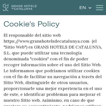
EN
Cookie's Policy
Our Hotels
Getaways
El responsable del sitio web
Weddings
Gift Voucher
https://www.granshotelsdecatalunya.com (el
"Sitio Web") es GRANS HOTELS DE CATALUNYA,
Discover Catalonia
Contact
S.L. que puede utilizar una tecnología
denominada "cookies" con el fin de poder
My reservation
recoger información sobre el uso del Sitio Web.
Le informamos que podríamos utilizar cookies
con el fin de facilitar su navegación a través del
Sitio Web, distinguirle de otros usuarios,
Sign in
Sign up
proporcionarle una mejor experiencia en el uso
de este, e identificar problemas para mejorar el
nuestro Sitio web. Asimismo, en caso de que