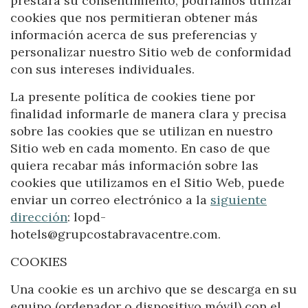
prestara su consentimiento, podríamos utilizar
Location/hotel name
cookies que nos permitieran obtener más
información acerca de sus preferencias y
personalizar nuestro Sitio web de conformidad
con sus intereses individuales.
La presente política de cookies tiene por
finalidad informarle de manera clara y precisa
sobre las cookies que se utilizan en nuestro
Sitio web en cada momento. En caso de que
quiera recabar más información sobre las
cookies que utilizamos en el Sitio Web, puede
enviar un correo electrónico a la
siguiente
dirección
:
lopd-
hotels@grupcostabravacentre.com
.
COOKIES
Una cookie es un archivo que se descarga en su
equipo (ordenador o dispositivo móvil) con el