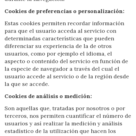
configuring his browser, being able, if he so wishes, to
prevent them from being installed on his hard drive,
Cookies de preferencias o personalización:
although he must bear in mind that such action may cause
difficulties in navigating the website.
Estas cookies permiten recordar información
para que el usuario acceda al servicio con
Analytics and personalization
determinadas características que pueden
They allow the monitoring and analysis of the behavior of
diferenciar su experiencia de la de otros
the users of this website. The information collected
through this type of cookies is used to measure the activity
usuarios, como por ejemplo el idioma, el
of the web for the elaboration of user navigation profiles in
aspecto o contenido del servicio en función de
order to introduce improvements based on the analysis of
the usage data made by the users of the service. They
la especie de navegador a través del cual el
allow us to save the user's preference information to
improve the quality of our services and to offer a better
usuario accede al servicio o de la región desde
experience through recommended products.
la que se accede.
Cookies de análisis o medición:
Marketing and advertising
These cookies are used to store information about the
Son aquellas que, tratadas por nosotros o por
preferences and personal choices of the user through the
terceros, nos permiten cuantificar el número de
continuous observation of their browsing habits. Thanks to
them, we can know the browsing habits on the website and
usuarios y así realizar la medición y análisis
display advertising related to the user's browsing profile.
estadístico de la utilización que hacen los