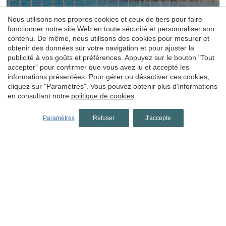
Nous utilisons nos propres cookies et ceux de tiers pour faire
fonctionner notre site Web en toute sécurité et personnaliser son
Hostal
contenu. De même, nous utilisons des cookies pour mesurer et
Olga
obtenir des données sur votre navigation et pour ajuster la
publicité à vos goûts et préférences. Appuyez sur le bouton "Tout
accepter" pour confirmer que vous avez lu et accepté les
Sant Antoni de Calonge, Baix Empordà, Costa Brava
informations présentées. Pour gérer ou désactiver ces cookies,
(14.691478217207km de Begur)
cliquez sur "Paramètres". Vous pouvez obtenir plus d'informations
Hostal Spa Olga est un hébergement à Sant Antoni de
en consultant notre
politique de cookies
.
Calonge, sur la Costa Brava, face à la mer, avec des vues
spectaculaires, un spa & wellness accueillant et une
proposition gastronomique soignée.
Paramètres
Refuser
J'accepte
Pas de disponibilité pour
cette date
4.5