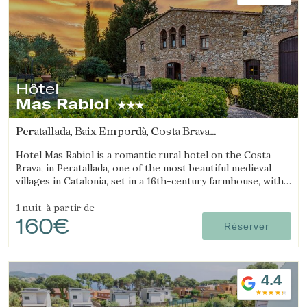
Hôtel
Mas Rabiol
Peratallada, Baix Empordà, Costa Brava
(10.691897738017km de Begur)
Hotel Mas Rabiol is a romantic rural hotel on the Costa
Brava, in Peratallada, one of the most beautiful medieval
villages in Catalonia, set in a 16th-century farmhouse, with
bike room, spacious gardens and a pool.
1 nuit
à partir de
160€
Réserver
4.4