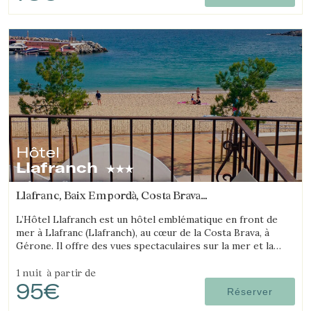
Hôtel
Llafranch
Llafranc, Baix Empordà, Costa Brava
(6.6823494443456km de Begur)
L’Hôtel Llafranch est un hôtel emblématique en front de
mer à Llafranc (Llafranch), au cœur de la Costa Brava, à
Gérone. Il offre des vues spectaculaires sur la mer et la
baie.
1 nuit
à partir de
95€
Réserver