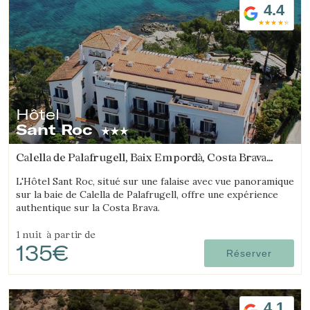
4.4
Hôtel
Sant Roc
Calella de Palafrugell, Baix Empordà, Costa Brava
(7.8729363697192km de Begur)
L'Hôtel Sant Roc, situé sur une falaise avec vue panoramique
sur la baie de Calella de Palafrugell, offre une expérience
authentique sur la Costa Brava.
1 nuit
à partir de
135€
Réserver
4.1