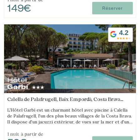
149€
Réserver
4.2
Hôtel
Garbí
Calella de Palafrugell, Baix Empordà, Costa Brava
(7.7520992473486km de Begur)
L'Hôtel Garbí est un charmant hôtel avec piscine à Calella
de Palafrugell, l'un des plus beaux villages de la Costa Brava.
Il dispose d'un jacuzzi extérieur, de vues sur la mer et d'une
ambiance chaleureuse idéale pour les familles.
1 nuit
à partir de