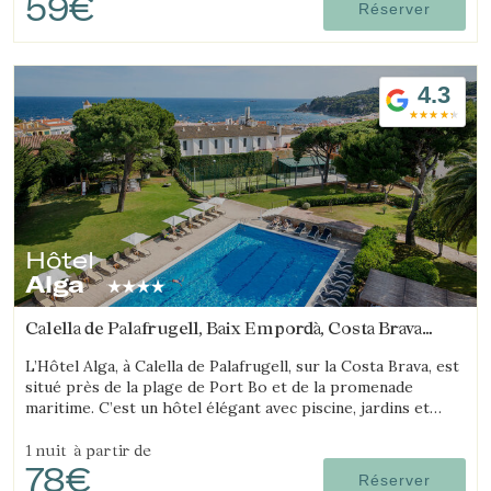
59€
Réserver
4.3
Hôtel
Alga
Calella de Palafrugell, Baix Empordà, Costa Brava
(7.2039632855373km de Begur)
L’Hôtel Alga, à Calella de Palafrugell, sur la Costa Brava, est
situé près de la plage de Port Bo et de la promenade
maritime. C’est un hôtel élégant avec piscine, jardins et
magnifiques vues sur la mer.
1 nuit
à partir de
78€
Réserver