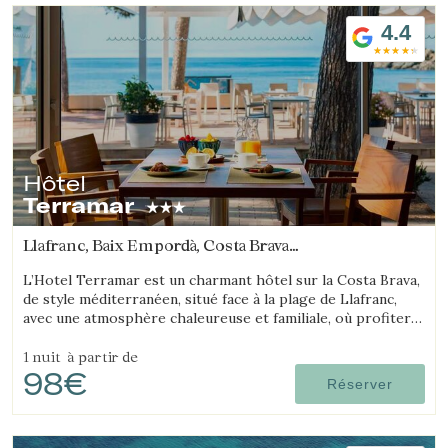
4.4
Hôtel
Terramar
Llafranc, Baix Empordà, Costa Brava
(6.7146416113672km de Begur)
L’Hotel Terramar est un charmant hôtel sur la Costa Brava,
de style méditerranéen, situé face à la plage de Llafranc,
avec une atmosphère chaleureuse et familiale, où profiter
de la mer et de la tranquillité.
1 nuit
à partir de
98€
Réserver