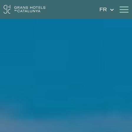
FR
Nos Hôtels
Escapades
Mariages
Chèques Cadeau
Découvrez Catalogne
Contact
Má réservation
Se connecter
Créer un compte