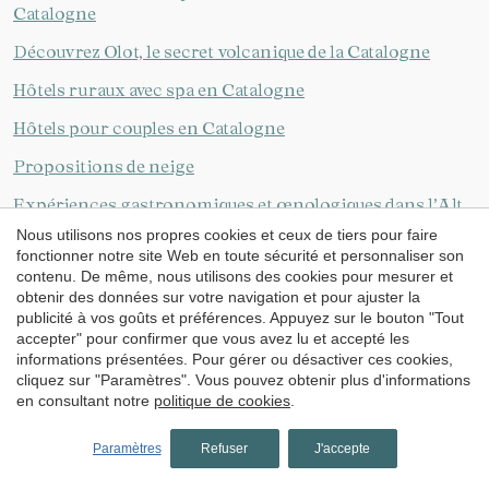
Catalogne
Découvrez Olot, le secret volcanique de la Catalogne
Hôtels ruraux avec spa en Catalogne
Hôtels pour couples en Catalogne
Propositions de neige
Expériences gastronomiques et œnologiques dans l’Alt
Empordà
Nous utilisons nos propres cookies et ceux de tiers pour faire
fonctionner notre site Web en toute sécurité et personnaliser son
5 hôtels familiaux sur la Costa Brava
contenu. De même, nous utilisons des cookies pour mesurer et
obtenir des données sur votre navigation et pour ajuster la
5 hôtels familiaux pour une escapade à la montagne
publicité à vos goûts et préférences. Appuyez sur le bouton "Tout
accepter" pour confirmer que vous avez lu et accepté les
Découvrez ces charmantes villes
informations présentées. Pour gérer ou désactiver ces cookies,
Charmantes villes de la Costa Brava
cliquez sur "Paramètres". Vous pouvez obtenir plus d'informations
en consultant notre
politique de cookies
.
Tout ce que vous pouvez faire sur la Costa Brava pour
Pâques
Paramètres
Refuser
J'accepte
Golf sur la Costa Brava, une oasis de nature et un modèle