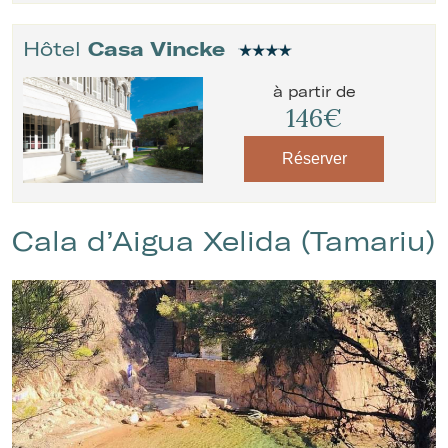
Hôtel
Casa Vincke
à partir de
146€
Réserver
Cala d’Aigua Xelida (Tamariu)
Gérer ma réservation