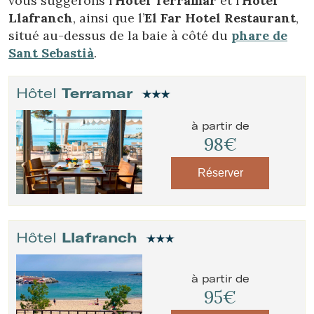
vous suggérons l’
Hotel Terramar
et l’
Hotel
Llafranch
, ainsi que l’
El Far Hotel Restaurant
,
situé au-dessus de la baie à côté du
phare de
Sant Sebastià
.
Hôtel
Terramar
à partir de
98€
Réserver
Hôtel
Llafranch
à partir de
95€