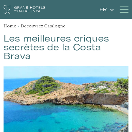
FR
Home
Découvrez Catalogne
Nos Hôtels
Escapades
Les meilleures criques
secrètes de la Costa
Mariages
Chèques Cadeau
Brava
Découvrez Catalogne
Contact
Má réservation
Se connecter
Créer un compte