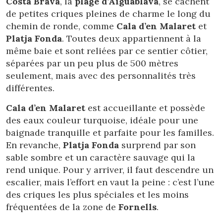
Costa Brava
, la
plage d’Aiguablava
, se cachent
Ces cookies sont utilisés pour stocker des informations sur
de petites criques pleines de charme le long du
les préférences et les choix personnels de l'utilisateur
grâce à l'observation continue de ses habitudes de
chemin de ronde, comme
Cala d’en Malaret
et
navigation. Grâce à eux, nous pouvons connaître les
Platja Fonda
. Toutes deux appartiennent à la
habitudes de navigation sur le site Web et afficher des
publicités liées au profil de navigation de l'utilisateur.
même baie et sont reliées par ce sentier côtier,
séparées par un peu plus de 500 mètres
seulement, mais avec des personnalités très
différentes.
Cala d’en Malaret
est accueillante et possède
des eaux couleur turquoise, idéale pour une
baignade tranquille et parfaite pour les familles.
En revanche,
Platja Fonda
surprend par son
sable sombre et un caractère sauvage qui la
rend unique. Pour y arriver, il faut descendre un
escalier, mais l’effort en vaut la peine : c’est l’une
des criques les plus spéciales et les moins
fréquentées de la zone de
Fornells
.