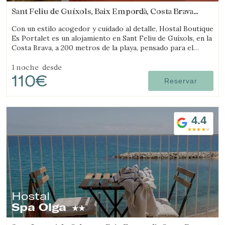
Sant Feliu de Guíxols, Baix Empordà, Costa Brava
(4.7957219881292km de Castell-Platja d'Aro)
Con un estilo acogedor y cuidado al detalle, Hostal Boutique
Es Portalet es un alojamiento en Sant Feliu de Guíxols, en la
Costa Brava, a 200 metros de la playa, pensado para el
bienestar y pet friendly.
1 noche
desde
110€
Reservar
4.4
Hostal
Spa Olga