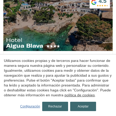
4.5
Hotel
Aigua Blava
Begur, Baix Empordà, Costa Brava
(18.178983718762km de Castell-Platja d'Aro)
Utilizamos cookies propias y de terceros para hacer funcionar de
Hotel Aigua Blava es hotel de lujo en la Costa Brava, en
manera segura nuestra página web y personalizar su contenido.
Begur, con impresionantes vistas al mar, a pie de calas y
Igualmente, utilizamos cookies para medir y obtener datos de la
playas cristalinas y con uno de los mejores restaurantes de
navegación que realiza y para ajustar la publicidad a sus gustos y
la Costa Brava.
preferencias. Pulse el botón "Aceptar todas" para confirmar que
1 noche
desde
ha leído y aceptado la información presentada. Para administrar
151€
o deshabilitar estas cookies haga click en "Configuración". Puede
Reservar
obtener más información en nuestra
política de cookies
.
Configuración
Rechazar
Aceptar
4.4