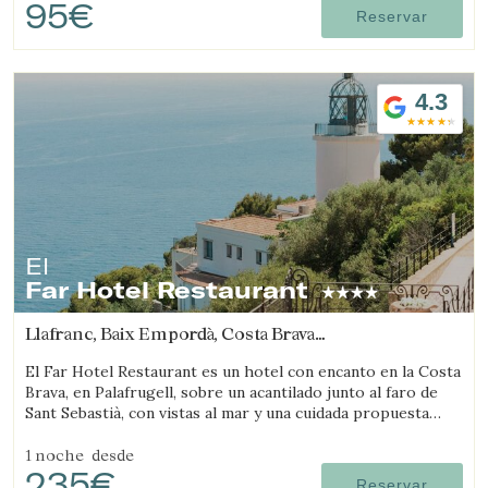
95€
Reservar
4.3
El
Far Hotel Restaurant
Llafranc, Baix Empordà, Costa Brava
(14.238081142343km de Castell-Platja d'Aro)
El Far Hotel Restaurant es un hotel con encanto en la Costa
Brava, en Palafrugell, sobre un acantilado junto al faro de
Sant Sebastià, con vistas al mar y una cuidada propuesta
gastronómica.
1 noche
desde
235€
Reservar