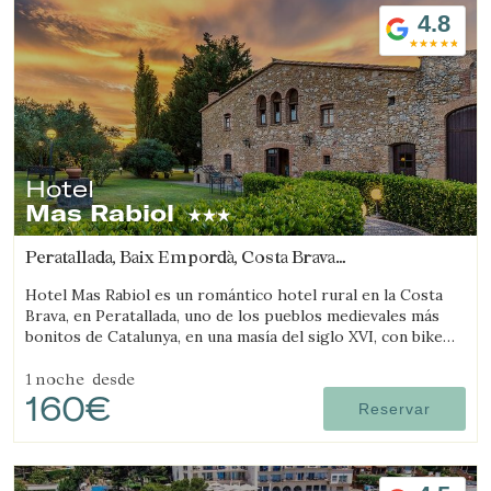
4.8
Guardar configuración
Aceptar todas
Hotel
Mas Rabiol
Peratallada, Baix Empordà, Costa Brava
(15.902823633034km de Castell-Platja d'Aro)
Hotel Mas Rabiol es un romántico hotel rural en la Costa
Brava, en Peratallada, uno de los pueblos medievales más
bonitos de Catalunya, en una masía del siglo XVI, con bike
room, amplios jardines y piscina.
1 noche
desde
160€
Reservar