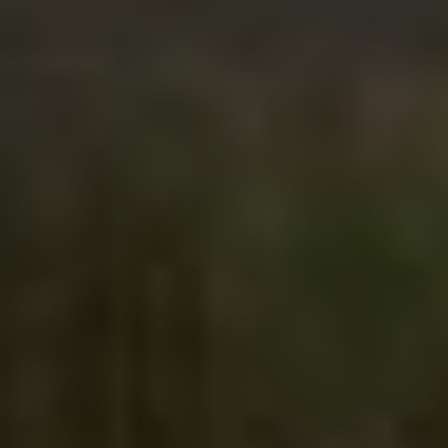
Técnicas y funcionales
Siempre activas
Este sitio web utiliza Cookies propias para recopilar
información con la finalidad de mejorar nuestros servicios.
Si continua navegando, supone la aceptación de la
instalación de las mismas. El usuario tiene la posibilidad
de configurar su navegador pudiendo, si así lo desea,
impedir que sean instaladas en su disco duro, aunque
deberá tener en cuenta que dicha acción podrá ocasionar
dificultades de navegación de la página web.
Analíticas y personalización
Permiten realizar el seguimiento y análisis del
comportamiento de los usuarios de este sitio web. La
información recogida mediante este tipo de cookies se
utiliza en la medición de la actividad de la web para la
elaboración de perfiles de navegación de los usuarios con
el fin de introducir mejoras en función del análisis de los
datos de uso que hacen los usuarios del servicio. Permiten
guardar la información de preferencia del usuario para
mejorar la calidad de nuestros servicios y para ofrecer una
mejor experiencia a través de productos recomendados.
Marketing y publicidad