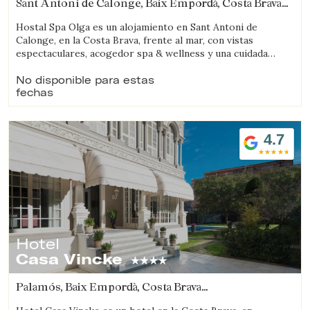
Sant Antoni de Calonge, Baix Empordà, Costa Brava
(4.4216195932191km de Castell-Platja d'Aro)
Hostal Spa Olga es un alojamiento en Sant Antoni de
Calonge, en la Costa Brava, frente al mar, con vistas
espectaculares, acogedor spa & wellness y una cuidada
propuesta gastronómica.
No disponible para estas
fechas
4.7
Hotel
Casa Vincke
Palamós, Baix Empordà, Costa Brava
(5.9125354142318km de Castell-Platja d'Aro)