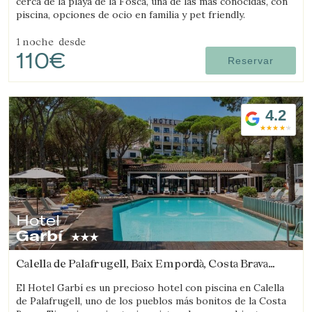
cerca de la playa de la Fosca, una de las más conocidas, con
piscina, opciones de ocio en familia y pet friendly.
1 noche
desde
110€
Reservar
4.2
Hotel
Garbí
Calella de Palafrugell, Baix Empordà, Costa Brava
(12.032894052532km de Castell-Platja d'Aro)
El Hotel Garbí es un precioso hotel con piscina en Calella
de Palafrugell, uno de los pueblos más bonitos de la Costa