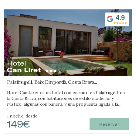
4.9
Hotel
Can Liret
Palafrugell, Baix Empordà, Costa Brava
(13.577768573166km de Castell-Platja d'Aro)
Hotel Can Liret es un hotel con encanto en Palafrugell, en
la Costa Brava, con habitaciones de estilo moderno y
rústico, algunas con bañera, y una propuesta ligada a la
gastronomía local.
1 noche
desde
149€
Reservar