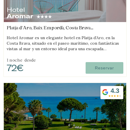
Hotel
Verificar localizador
Aromar
Platja d'Aro, Baix Empordà, Costa Brava
(0.67185418425087km de Castell-Platja d'Aro)
Hotel Aromar es un elegante hotel en Platja d’Aro, en la
Costa Brava, situado en el paseo marítimo, con fantásticas
vistas al mar y un entorno ideal para una escapada
romántica en pareja.
1 noche
desde
72€
Reservar
4.3