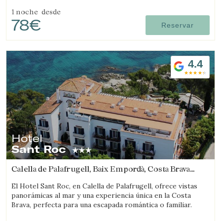
vistas al mar.
1 noche
desde
78€
Reservar
4.4
Hotel
Sant Roc
Calella de Palafrugell, Baix Empordà, Costa Brava
(12.091566416676km de Castell-Platja d'Aro)
El Hotel Sant Roc, en Calella de Palafrugell, ofrece vistas
panorámicas al mar y una experiencia única en la Costa
Brava, perfecta para una escapada romántica o familiar.