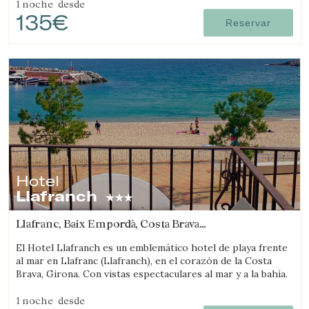
1 noche
desde
135€
Reservar
Hotel
Llafranch
Llafranc, Baix Empordà, Costa Brava
(13.623241167368km de Castell-Platja d'Aro)
El Hotel Llafranch es un emblemático hotel de playa frente
al mar en Llafranc (Llafranch), en el corazón de la Costa
Brava, Girona. Con vistas espectaculares al mar y a la bahía.
1 noche
desde