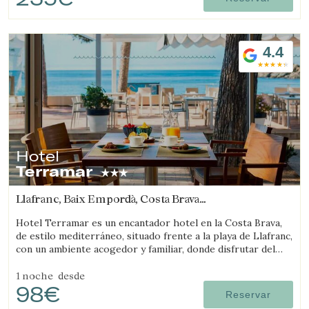
4.4
Hotel
Terramar
Llafranc, Baix Empordà, Costa Brava
(13.491200120008km de Castell-Platja d'Aro)
Hotel Terramar es un encantador hotel en la Costa Brava,
de estilo mediterráneo, situado frente a la playa de Llafranc,
con un ambiente acogedor y familiar, donde disfrutar del
mar y la tranquilidad.
1 noche
desde
98€
Reservar