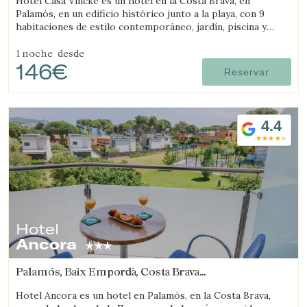
Hotel Casa Vincke es un hotel en la Costa Brava, en
Palamós, en un edificio histórico junto a la playa, con 9
habitaciones de estilo contemporáneo, jardín, piscina y
posibilidad de reservar el hotel completo.
1 noche
desde
146€
Reservar
4.4
Hotel
Ancora
Palamós, Baix Empordà, Costa Brava
(7.341897720085km de Castell-Platja d'Aro)
Hotel Ancora es un hotel en Palamós, en la Costa Brava,