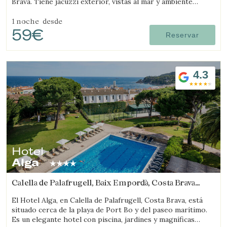
Brava. Tiene jacuzzi exterior, vistas al mar y ambiente
familiar.
1 noche
desde
59€
Reservar
4.3
Hotel
Alga
Calella de Palafrugell, Baix Empordà, Costa Brava
(12.676421025902km de Castell-Platja d'Aro)
El Hotel Alga, en Calella de Palafrugell, Costa Brava, está
situado cerca de la playa de Port Bo y del paseo marítimo.
Es un elegante hotel con piscina, jardines y magníficas