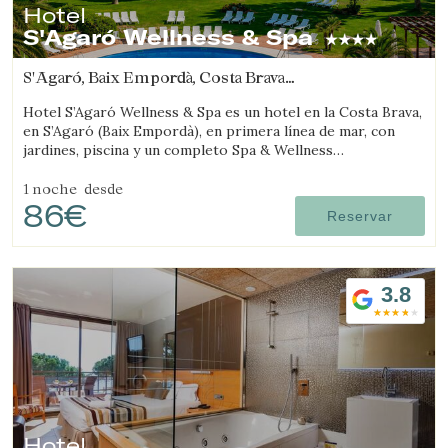
Hotel
S'Agaró Wellness & Spa
S'Agaró, Baix Empordà, Costa Brava
(3.1157360530336km de Castell-Platja d'Aro)
Hotel S’Agaró Wellness & Spa es un hotel en la Costa Brava,
en S’Agaró (Baix Empordà), en primera línea de mar, con
jardines, piscina y un completo Spa & Wellness
especializado en bienestar.
1 noche
desde
86€
Reservar
3.8
Hotel