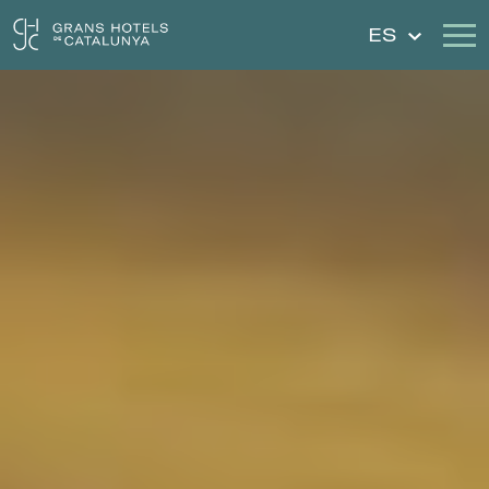
ES
Nuestros Hoteles
Escapadas
Bodas
Cheques Regalo
Descubre Cataluña
Contacto
Mi reserva
Iniciar sesión
Crear cuenta