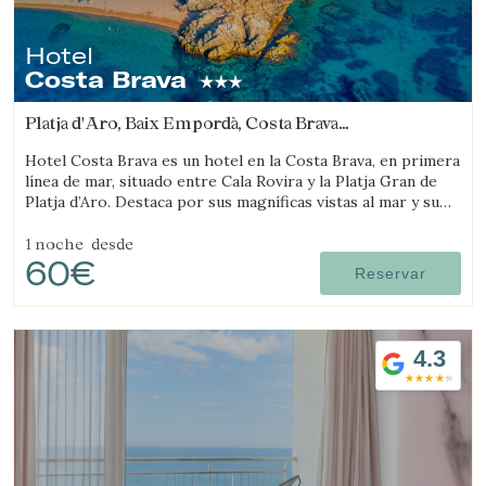
Hotel
Costa Brava
Platja d'Aro, Baix Empordà, Costa Brava
(0.57063519943491km de Castell-Platja d'Aro)
Hotel Costa Brava es un hotel en la Costa Brava, en primera
línea de mar, situado entre Cala Rovira y la Platja Gran de
Platja d’Aro. Destaca por sus magníficas vistas al mar y su
excelente gastronomía local.
1 noche
desde
60€
Reservar
4.3
Gestionar mi reserva