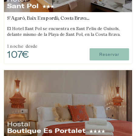
Sant Pol
S'Agaró, Baix Empordà, Costa Brava
(3.450191038529km de Castell-Platja d'Aro)
El Hotel Sant Pol se encuentra en Sant Feliu de Guíxols,
delante mismo de la Playa de Sant Pol, en la Costa Brava.
1 noche
desde
107€
Reservar
Hostal
Boutique Es Portalet