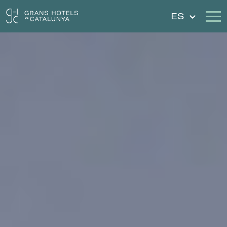
ES
Nuestros Hoteles
Escapadas
Bodas
Cheques Regalo
Descubre Cataluña
Contacto
Mi reserva
Iniciar sesión
Crear cuenta