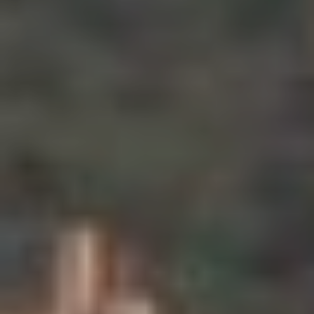
Técnicas y funcionales
Siempre activas
Este sitio web utiliza Cookies propias para recopilar
información con la finalidad de mejorar nuestros servicios.
Si continua navegando, supone la aceptación de la
instalación de las mismas. El usuario tiene la posibilidad
de configurar su navegador pudiendo, si así lo desea,
impedir que sean instaladas en su disco duro, aunque
deberá tener en cuenta que dicha acción podrá ocasionar
dificultades de navegación de la página web.
Analíticas y personalización
Permiten realizar el seguimiento y análisis del
comportamiento de los usuarios de este sitio web. La
información recogida mediante este tipo de cookies se
utiliza en la medición de la actividad de la web para la
elaboración de perfiles de navegación de los usuarios con
el fin de introducir mejoras en función del análisis de los
datos de uso que hacen los usuarios del servicio. Permiten
guardar la información de preferencia del usuario para
mejorar la calidad de nuestros servicios y para ofrecer una
mejor experiencia a través de productos recomendados.
Marketing y publicidad