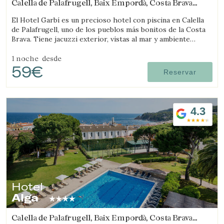
Calella de Palafrugell, Baix Empordà, Costa Brava
(7.2903460034711km de Regencós)
El Hotel Garbí es un precioso hotel con piscina en Calella
de Palafrugell, uno de los pueblos más bonitos de la Costa
Brava. Tiene jacuzzi exterior, vistas al mar y ambiente
familiar.
1 noche
desde
59€
Reservar
4.3
Hotel
Alga
Calella de Palafrugell, Baix Empordà, Costa Brava