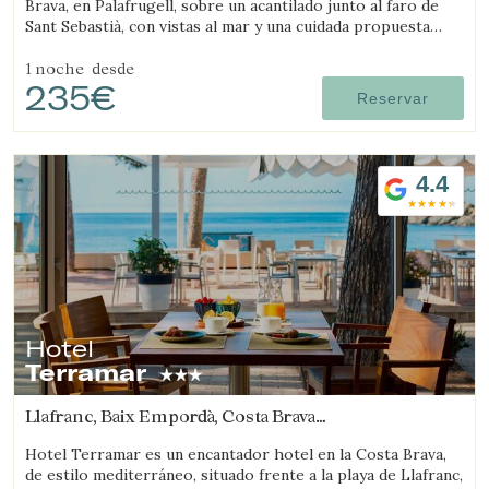
Brava, en Palafrugell, sobre un acantilado junto al faro de
Sant Sebastià, con vistas al mar y una cuidada propuesta
gastronómica.
1 noche
desde
235€
Reservar
4.4
Hotel
Terramar
Llafranc, Baix Empordà, Costa Brava
(6.8175326037479km de Regencós)
Hotel Terramar es un encantador hotel en la Costa Brava,
de estilo mediterráneo, situado frente a la playa de Llafranc,