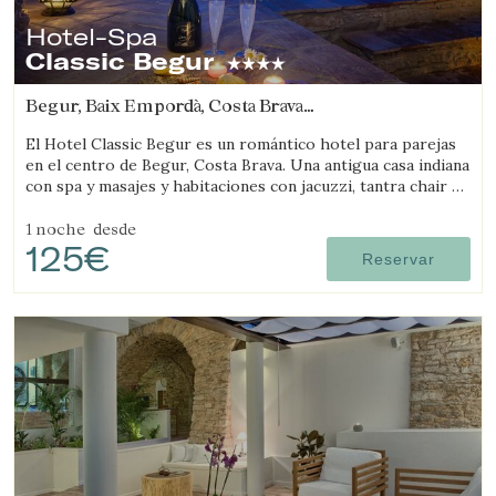
Hotel-Spa
Verificar localizador
Classic Begur
Begur, Baix Empordà, Costa Brava
(3.1779882932544km de Regencós)
El Hotel Classic Begur es un romántico hotel para parejas
en el centro de Begur, Costa Brava. Una antigua casa indiana
con spa y masajes y habitaciones con jacuzzi, tantra chair y
cama con movimientos.
1 noche
desde
125€
Reservar