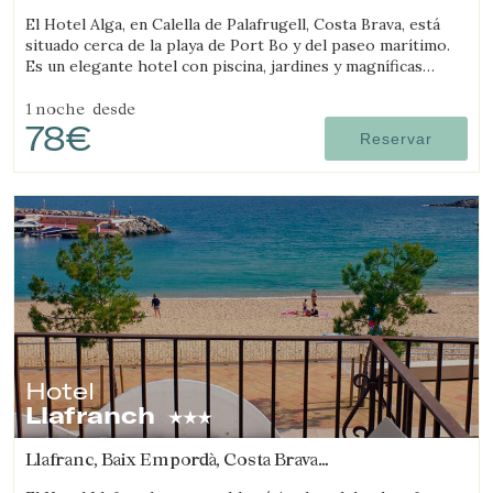
(6.9384547293695km de Regencós)
El Hotel Alga, en Calella de Palafrugell, Costa Brava, está
situado cerca de la playa de Port Bo y del paseo marítimo.
Es un elegante hotel con piscina, jardines y magníficas
vistas al mar.
1 noche
desde
78€
Reservar
Hotel
Llafranch
Llafranc, Baix Empordà, Costa Brava
(6.8632036864735km de Regencós)