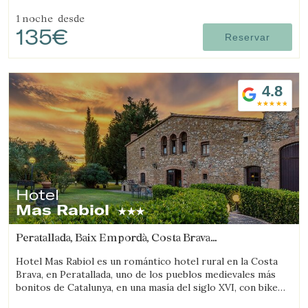
1 noche
desde
135€
Reservar
4.8
Hotel
Mas Rabiol
Peratallada, Baix Empordà, Costa Brava
(7.5106900910365km de Regencós)
Hotel Mas Rabiol es un romántico hotel rural en la Costa
Brava, en Peratallada, uno de los pueblos medievales más
bonitos de Catalunya, en una masía del siglo XVI, con bike
room, amplios jardines y piscina.