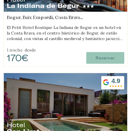
La Indiana de Begur
Begur, Baix Empordà, Costa Brava
(3.0960453775468km de Regencós)
El Petit Hotel Boutique La Indiana de Begur es un hotel en
la Costa Brava, en el centro histórico de Begur, de estilo
colonial, con vistas al castillo medieval y fantástico jacuzzi
exterior.
1 noche
desde
170€
Reservar
4.9
Hotel