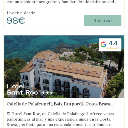
con un ambiente acogedor y familiar, donde disfrutar del
mar y la tranquilidad.
1 noche
desde
98€
Reservar
4.4
Hotel
Sant Roc
Calella de Palafrugell, Baix Empordà, Costa Brava
(7.51918854069km de Regencós)
El Hotel Sant Roc, en Calella de Palafrugell, ofrece vistas
panorámicas al mar y una experiencia única en la Costa
Brava, perfecta para una escapada romántica o familiar.