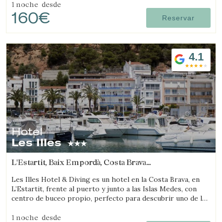
1 noche
desde
160€
Reservar
4.1
Hotel
Les Illes
L'Estartit, Baix Empordà, Costa Brava
(11.726560894412km de Regencós)
Les Illes Hotel & Diving es un hotel en la Costa Brava, en
L’Estartit, frente al puerto y junto a las Islas Medes, con
centro de buceo propio, perfecto para descubrir uno de los
mejores destinos de submarinismo.
1 noche
desde