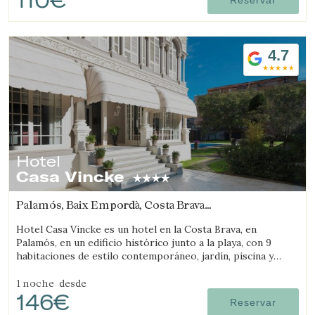
110€
Reservar
4.7
Hotel
Casa Vincke
Palamós, Baix Empordà, Costa Brava
(12.116158024259km de Regencós)
Hotel Casa Vincke es un hotel en la Costa Brava, en
Palamós, en un edificio histórico junto a la playa, con 9
habitaciones de estilo contemporáneo, jardín, piscina y
posibilidad de reservar el hotel completo.
1 noche
desde
146€
Reservar