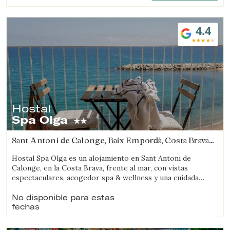
4.4
Guardar configuración
Aceptar todas
Hostal
Spa Olga
Sant Antoni de Calonge, Baix Empordà, Costa Brava
(12.988184537251km de Regencós)
Hostal Spa Olga es un alojamiento en Sant Antoni de
Calonge, en la Costa Brava, frente al mar, con vistas
espectaculares, acogedor spa & wellness y una cuidada
propuesta gastronómica.
No disponible para estas
fechas