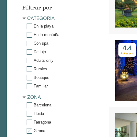
Filtrar por
CATEGORÍA
En la playa
En la montaña
Con spa
4.4
De lujo
Adults only
Rurales
Boutique
Familiar
ZONA
Barcelona
Lleida
Tarragona
Girona