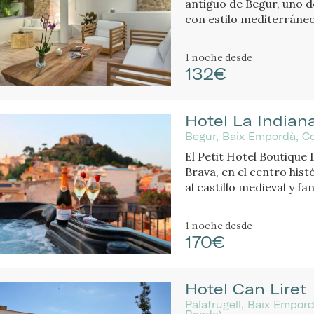
antiguo de Begur, uno d
con estilo mediterráneo
1 noche
desde
132€
Hotel La Indian
Begur, Baix Empordà, Co
El Petit Hotel Boutique 
Brava, en el centro histó
al castillo medieval y fa
1 noche
desde
170€
Hotel Can Liret
Palafrugell, Baix Empor