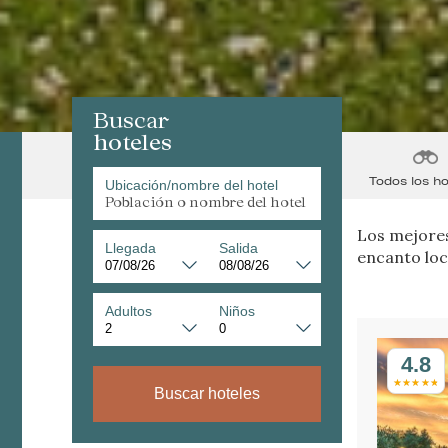
Buscar
hoteles
Todos los ho
Ubicación/nombre del hotel
Los mejores
Llegada
Salida
encanto loc
Adultos
Niños
4.8
Buscar hoteles