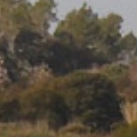
Modif
Técnic
Este sit
mejorar
instala
pudiend
deberá 
de la p