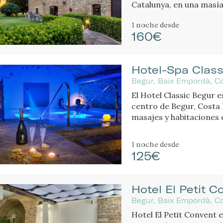
Catalunya, en una masía
jardines y piscina.
1 noche
desde
160€
Hotel-Spa Class
Begur, Baix Empordà, Co
El Hotel Classic Begur e
centro de Begur, Costa 
masajes y habitaciones 
movimientos.
1 noche
desde
125€
Hotel El Petit C
Begur, Baix Empordà, Co
Hotel El Petit Convent 