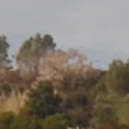
icar cookies
as y funcionales
Siempre 
io web utiliza Cookies propias para recopilar información con la finalida
 nuestros servicios. Si continua navegando, supone la aceptación de la
ción de las mismas. El usuario tiene la posibilidad de configurar su nav
o, si así lo desea, impedir que sean instaladas en su disco duro, aunq
tener en cuenta que dicha acción podrá ocasionar dificultades de nav
ágina web.