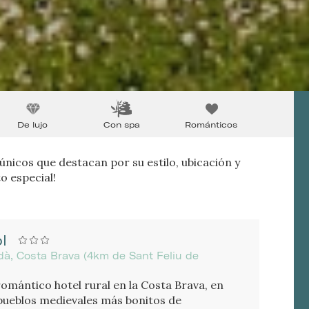
De lujo
Con spa
Románticos
únicos que destacan por su estilo, ubicación y
o especial!
l
dà, Costa Brava (4km de Sant Feliu de
romántico hotel rural en la Costa Brava, en
 pueblos medievales más bonitos de