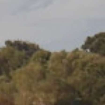
activas
d de
egador
ue
egación