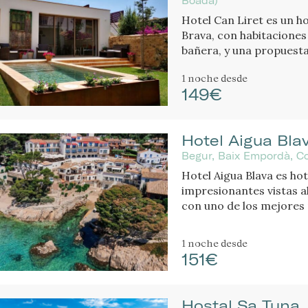
Boada)
Hotel Can Liret es un ho
Brava, con habitaciones
bañera, y una propuesta
1 noche
desde
149€
Hotel Aigua Bla
Begur, Baix Empordà, C
Hotel Aigua Blava es hot
impresionantes vistas al 
con uno de los mejores 
1 noche
desde
151€
Hostal Sa Tuna