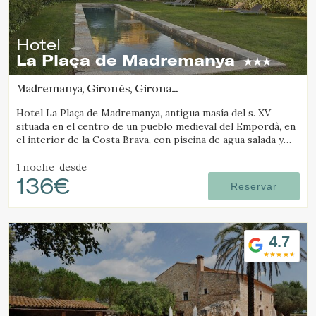
Hotel
La Plaça de Madremanya
Madremanya, Gironès, Girona
(19.567547752141km de Camós)
Hotel La Plaça de Madremanya, antigua masía del s. XV
situada en el centro de un pueblo medieval del Empordà, en
el interior de la Costa Brava, con piscina de agua salada y
habitaciones con chimenea.
1 noche
desde
136€
Reservar
4.7