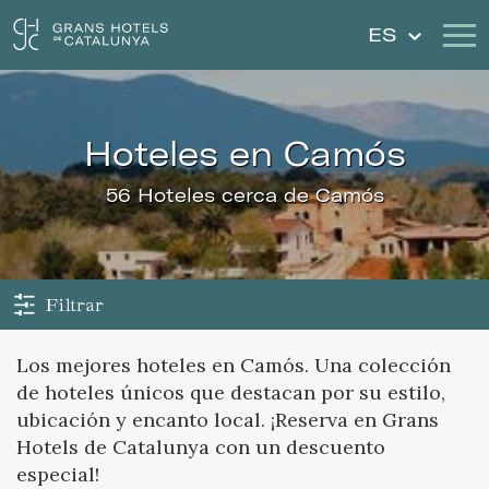
ES
Nuestros Hoteles
Escapadas
hoteles en Camós
Bodas
Cheques Regalo
56 Hoteles cerca de Camós
Descubre Cataluña
Contacto
Mi reserva
Filtrar
Los mejores hoteles en Camós. Una colección
de hoteles únicos que destacan por su estilo,
Iniciar sesión
Crear cuenta
ubicación y encanto local. ¡Reserva en Grans
Hotels de Catalunya con un descuento
especial!