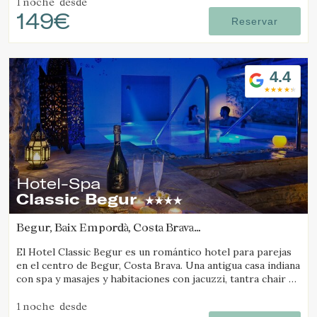
1 noche
desde
149€
Reservar
4.4
Hotel-Spa
Classic Begur
Begur, Baix Empordà, Costa Brava
(39.682328253448km de Camós)
El Hotel Classic Begur es un romántico hotel para parejas
en el centro de Begur, Costa Brava. Una antigua casa indiana
con spa y masajes y habitaciones con jacuzzi, tantra chair y
cama con movimientos.
1 noche
desde