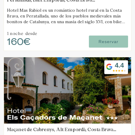
(29.884711899746km de Camós)
Hotel Mas Rabiol es un romántico hotel rural en la Costa
Verificar localizador
Brava, en Peratallada, uno de los pueblos medievales más
bonitos de Catalunya, en una masía del siglo XVI, con bike
room, amplios jardines y piscina.
1 noche
desde
160€
Reservar
4.4
Hotel
Els Caçadors de Maçanet
Maçanet de Cabrenys, Alt Empordà, Costa Brava
(32.117454807313km de Camós)