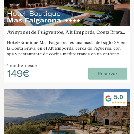
Hotel-Boutique
Mas Falgarona
Avinyonet de Puigventós, Alt Empordà, Costa Brava
(21.353190648521km de Camós)
Hotel-Boutique Mas Falgarona es una masía del siglo XV en
la Costa Brava, en el Alt Empordà, cerca de Figueres, con
spa y restaurante de cocina mediterránea en un entorno
tranquilo.
1 noche
desde
149€
Reservar
5.0