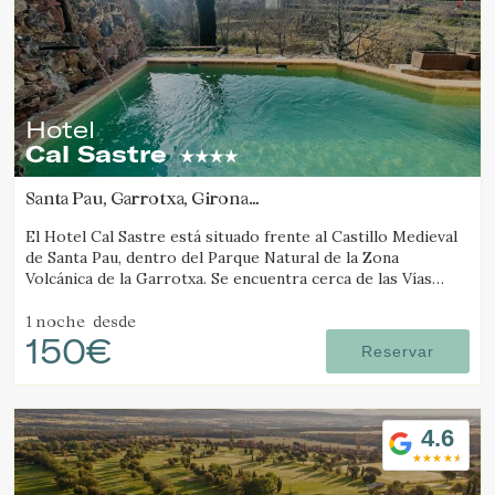
Estas cookies son utilizadas para almacenar información
sobre las preferencias y elecciones personales del usuario
a través de la observación continuada de sus hábitos de
navegación. Gracias a ellas, podemos conocer los hábitos
de navegación en el sitio web y mostrar publicidad
relacionada con el perfil de navegación del usuario.
Hotel
Cal Sastre
Santa Pau, Garrotxa, Girona
(16.939498116063km de Camós)
El Hotel Cal Sastre está situado frente al Castillo Medieval
de Santa Pau, dentro del Parque Natural de la Zona
Volcánica de la Garrotxa. Se encuentra cerca de las Vías
Verdes y de diversos gorgs.
1 noche
desde
150€
Reservar
4.6