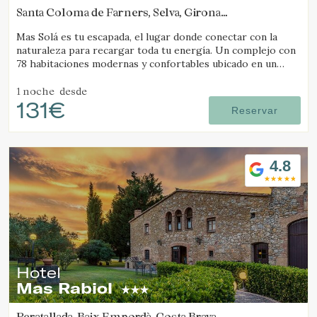
Santa Coloma de Farners, Selva, Girona
(28.251737267081km de Camós)
Mas Solá es tu escapada, el lugar donde conectar con la
naturaleza para recargar toda tu energía. Un complejo con
78 habitaciones modernas y confortables ubicado en un
amplio entorno natural.
1 noche
desde
131€
Reservar
4.8
Hotel
Gestionar mi reserva
Mas Rabiol
Peratallada, Baix Empordà, Costa Brava