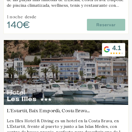
de piscina climatizada, wellness, tenis y restaurante con
vistas al mar.
1 noche
desde
140€
Reservar
4.1
Hotel
Les Illes
L'Estartit, Baix Empordà, Costa Brava
(36.447541837295km de Camós)
Les Illes Hotel & Diving es un hotel en la Costa Brava, en
L’Estartit, frente al puerto y junto a las Islas Medes, con