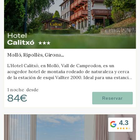
Hotel
Calitxó
Molló, Ripollès, Girona
(40.731785331317km de Camós)
L’Hotel Calitxó, en Molló, Vall de Camprodon, es un
acogedor hotel de montaña rodeado de naturaleza y cerca
de la estación de esquí Vallter 2000. Ideal para una estancia
tranquila en el Pirineo de Girona.
1 noche
desde
84€
Reservar
4.3