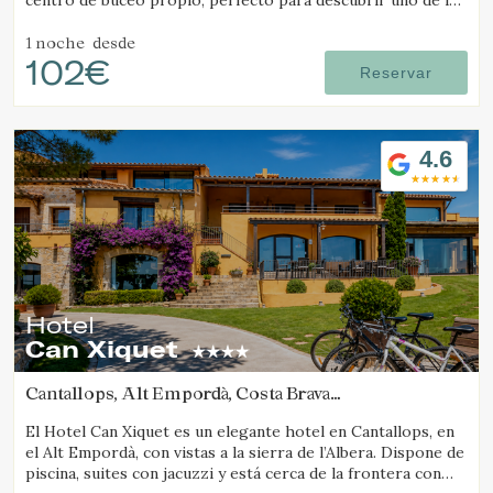
centro de buceo propio, perfecto para descubrir uno de los
mejores destinos de submarinismo.
1 noche
desde
102€
Reservar
4.6
Hotel
Can Xiquet
Cantallops, Alt Empordà, Costa Brava
(38.15859454771km de Camós)
El Hotel Can Xiquet es un elegante hotel en Cantallops, en
el Alt Empordà, con vistas a la sierra de l’Albera. Dispone de
piscina, suites con jacuzzi y está cerca de la frontera con