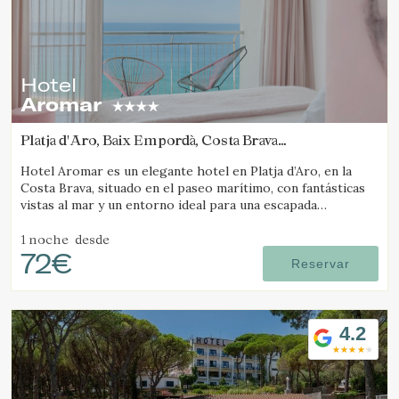
Hotel
Aromar
Guardar configuración
Aceptar todas
Platja d'Aro, Baix Empordà, Costa Brava
(40.138206224907km de Camós)
Hotel Aromar es un elegante hotel en Platja d’Aro, en la
Costa Brava, situado en el paseo marítimo, con fantásticas
vistas al mar y un entorno ideal para una escapada
romántica en pareja.
1 noche
desde
72€
Reservar
4.2