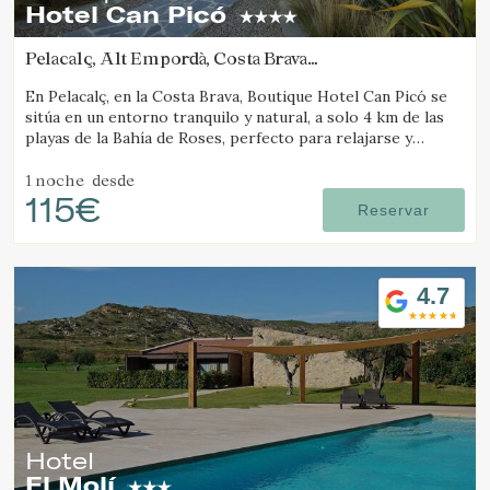
Hotel Can Picó
Pelacalç, Alt Empordà, Costa Brava
(25.739422726499km de Camós)
En Pelacalç, en la Costa Brava, Boutique Hotel Can Picó se
sitúa en un entorno tranquilo y natural, a solo 4 km de las
playas de la Bahía de Roses, perfecto para relajarse y
desconectar.
1 noche
desde
115€
Reservar
4.7
Hotel
El Molí