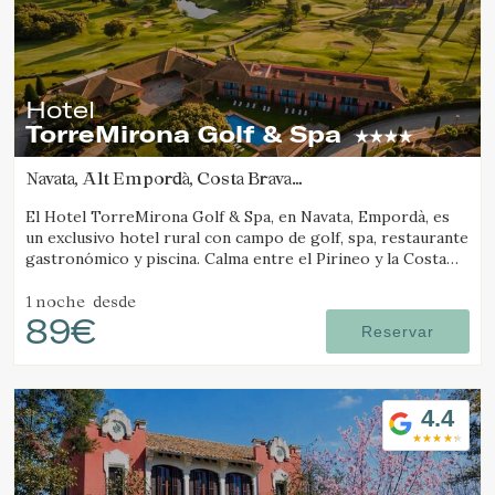
Hotel
TorreMirona Golf & Spa
Navata, Alt Empordà, Costa Brava
(17.294060006267km de Camós)
El Hotel TorreMirona Golf & Spa, en Navata, Empordà, es
un exclusivo hotel rural con campo de golf, spa, restaurante
gastronómico y piscina. Calma entre el Pirineo y la Costa
Brava.
1 noche
desde
89€
Reservar
4.4