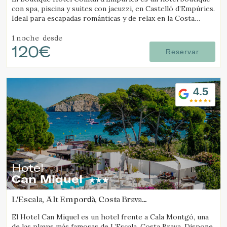
con spa, piscina y suites con jacuzzi, en Castelló d’Empúries.
Ideal para escapadas románticas y de relax en la Costa
Brava.
1 noche
desde
120€
Reservar
4.5
Hotel
Can Miquel
L'Escala, Alt Empordà, Costa Brava
(33.211184477254km de Camós)
El Hotel Can Miquel es un hotel frente a Cala Montgó, una
de las playas más famosas de L’Escala, Costa Brava. Dispone