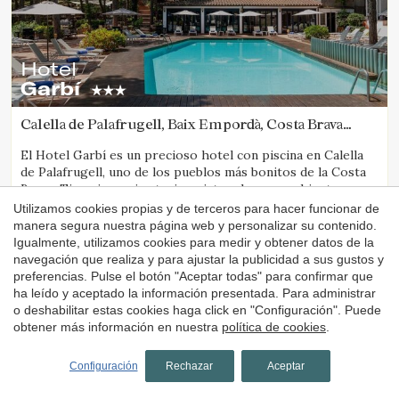
Hotel
Garbí
Calella de Palafrugell, Baix Empordà, Costa Brava
(41.181983068198km de Camós)
El Hotel Garbí es un precioso hotel con piscina en Calella
de Palafrugell, uno de los pueblos más bonitos de la Costa
Brava. Tiene jacuzzi exterior, vistas al mar y ambiente
familiar.
Utilizamos cookies propias y de terceros para hacer funcionar de
1 noche
desde
manera segura nuestra página web y personalizar su contenido.
59€
Igualmente, utilizamos cookies para medir y obtener datos de la
Reservar
navegación que realiza y para ajustar la publicidad a sus gustos y
preferencias. Pulse el botón "Aceptar todas" para confirmar que
ha leído y aceptado la información presentada. Para administrar
o deshabilitar estas cookies haga click en "Configuración". Puede
4.6
obtener más información en nuestra
política de cookies
.
Configuración
Rechazar
Aceptar