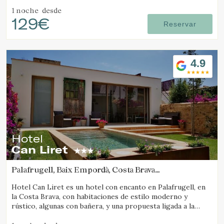
Francia.
1 noche
desde
129€
Reservar
4.9
Hotel
Can Liret
Palafrugell, Baix Empordà, Costa Brava
(38.184189913397km de Camós)
Hotel Can Liret es un hotel con encanto en Palafrugell, en
la Costa Brava, con habitaciones de estilo moderno y
rústico, algunas con bañera, y una propuesta ligada a la
gastronomía local.