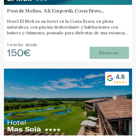
Pont de Molins, Alt Empordà, Costa Brava
(27.24232020436km de Camós)
Hotel El Molí es un hotel en la Costa Brava, en plena
naturaleza, con piscina desbordante y habitaciones con
bañera y chimenea, pensado para disfrutar de una estancia
única.
1 noche
desde
150€
Reservar
4.6
Hotel
Mas Solà