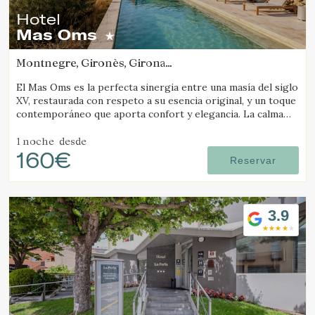
Hotel
Mas Oms
Montnegre, Gironès, Girona
(20.679330443297km de Camós)
El Mas Oms es la perfecta sinergia entre una masía del siglo
XV, restaurada con respeto a su esencia original, y un toque
contemporáneo que aporta confort y elegancia. La calma
absoluta y las vistas espectaculares en pleno Parque Natural
de las Gavarres ofrecen un descanso total en conexión con
1 noche
desde
160€
la naturaleza. El hotel cuenta con 6 habitaciones
Reservar
cuidadosamente decoradas, una piscina climatizada,
restaurante, pista de petanca, zona chill-out, servicios de
masaje y yoga, alquiler de bicicletas y todo lo necesario para
los ciclistas.
3.9