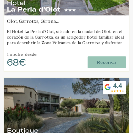
Hotel
La Perla d'Olot
Olot, Garrotxa, Girona
(25.180360558608km de Camós)
El Hotel La Perla d’Olot, situado en la ciudad de Olot, en el
corazón de la Garrotxa, es un acogedor hotel familiar ideal
para descubrir la Zona Volcánica de la Garrotxa y disfrutar
del entorno rural de la comarca.
1 noche
desde
68€
Reservar
4.4
Boutique