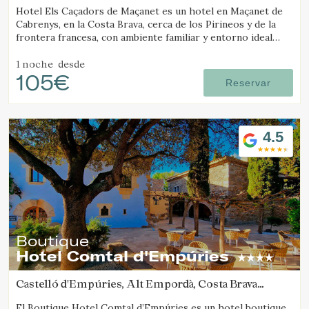
Hotel Els Caçadors de Maçanet es un hotel en Maçanet de
Cabrenys, en la Costa Brava, cerca de los Pirineos y de la
frontera francesa, con ambiente familiar y entorno ideal
para senderismo y excursiones.
1 noche
desde
105€
Reservar
4.5
Boutique
Hotel Comtal d'Empúries
Castelló d'Empúries, Alt Empordà, Costa Brava
(31.168335156666km de Camós)
El Boutique Hotel Comtal d’Empúries es un hotel boutique