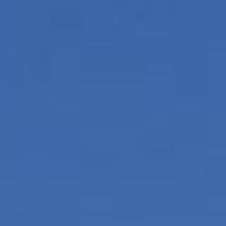
Modif
Técnic
Este sit
mejorar
instala
pudiend
deberá 
de la p