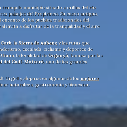
un tranquilo municipio situado a orillas del
río
es paisajes del Prepirineo. Su casco antiguo,
l encanto de los pueblos tradicionales del
 invita a disfrutar de la tranquilidad y el aire
 Corb
, la
Sierra de Aubenç
y las rutas que
enderismo, escalada, ciclismo y deportes de
Oliana
, la localidad de
Organyà
, famosa por las
l del Cadí-Moixeró
, uno de los grandes
lt Urgell y alojarse en algunos de los
mejores
inar naturaleza, gastronomía y bienestar.