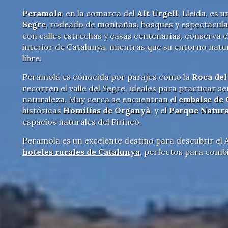
Peramola
, en la comarca del
Alt Urgell
, Lleida, es 
Segre
, rodeado de montañas, bosques y espectacular
con calles estrechas y casas centenarias, conserva e
interior de Catalunya, mientras que su entorno natural
libre.
Peramola es conocida por parajes como la
Roca del
recorren el valle del Segre, ideales para practicar s
naturaleza. Muy cerca se encuentran el
embalse de 
históricas
Homilías de Organyà
, y el
Parque Natura
espacios naturales del Pirineo.
Peramola es un excelente destino para descubrir el A
hoteles rurales de Catalunya
, perfectos para comb