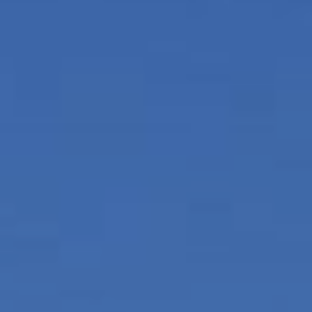
icar cookies
as y funcionales
Siempre 
io web utiliza Cookies propias para recopilar información con la finalida
 nuestros servicios. Si continua navegando, supone la aceptación de la
ción de las mismas. El usuario tiene la posibilidad de configurar su nav
o, si así lo desea, impedir que sean instaladas en su disco duro, aunq
tener en cuenta que dicha acción podrá ocasionar dificultades de nav
ágina web.