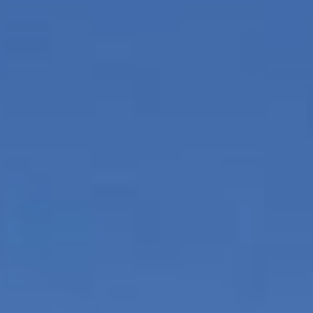
 de este
a
ión de
s de uso
rencia
ejor
s y
us
gación