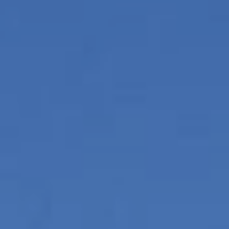
Analít
Permite
sitio we
medició
los usua
que hac
del usu
experie
Market
Estas c
eleccio
hábitos
en el si
usuario