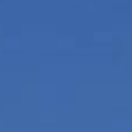
activas
d de
egador
ue
egación