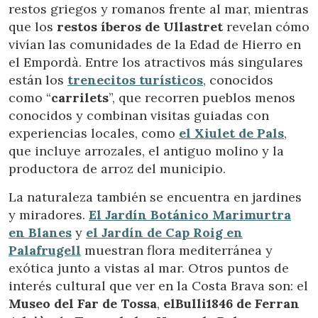
restos griegos y romanos frente al mar, mientras
que los
restos íberos de Ullastret
revelan cómo
vivían las comunidades de la Edad de Hierro en
el Empordà. Entre los atractivos más singulares
están los
trenecitos turísticos
, conocidos
como “
carrilets
”, que recorren pueblos menos
Enregistrer les paramètres
Tout accepter
conocidos y combinan visitas guiadas con
experiencias locales, como
el Xiulet de Pals
,
que incluye arrozales, el antiguo molino y la
productora de arroz del municipio.
La naturaleza también se encuentra en jardines
y miradores.
El Jardín Botánico Marimurtra
en Blanes
y
el Jardín de Cap Roig en
Palafrugell
muestran flora mediterránea y
exótica junto a vistas al mar. Otros puntos de
interés cultural que ver en la Costa Brava son: el
Museo del Far de Tossa
,
elBulli1846 de Ferran