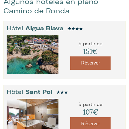
Algunos hoteles en pleno
Camino de Ronda
Hôtel
Aigua Blava
à partir de
151€
Réserver
Hôtel
Sant Pol
à partir de
107€
Modifier les cookies
Réserver