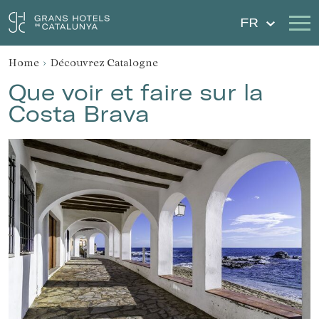
FR
Home
Découvrez Catalogne
Nos Hôtels
Escapades
Que voir et faire sur la
Costa Brava
Mariages
Chèques Cadeau
Découvrez Catalogne
Contact
Má réservation
Se connecter
Créer un compte