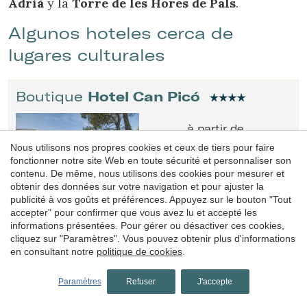
Adrià
y la
Torre de les Hores de Pals
.
Algunos hoteles cerca de
lugares culturales
Boutique
Hotel Can Picó
à partir de
115€
Nous utilisons nos propres cookies et ceux de tiers pour faire
fonctionner notre site Web en toute sécurité et personnaliser son
contenu. De même, nous utilisons des cookies pour mesurer et
Réserver
obtenir des données sur votre navigation et pour ajuster la
publicité à vos goûts et préférences. Appuyez sur le bouton "Tout
accepter" pour confirmer que vous avez lu et accepté les
informations présentées. Pour gérer ou désactiver ces cookies,
Hotel-Boutique
Casa Granados
cliquez sur "Paramètres". Vous pouvez obtenir plus d'informations
en consultant notre
politique de cookies
.
Paramètres
Refuser
J'accepte
à partir de
117€