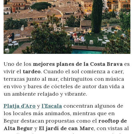
Ces cookies sont utilisés pour stocker des informations sur
les préférences et les choix personnels de l'utilisateur
grâce à l'observation continue de ses habitudes de
navigation. Grâce à eux, nous pouvons connaître les
habitudes de navigation sur le site Web et afficher des
publicités liées au profil de navigation de l'utilisateur.
Uno de los
mejores planes de la Costa Brava
es
vivir el
tardeo
. Cuando el sol comienza a caer,
terrazas junto al mar, chiringuitos con música
en vivo y bares de cócteles de autor dan vida a
un ambiente relajado y vibrante.
Platja d’Aro
y
l’Escala
concentran algunos de
los locales más animados, mientras que en
Begur destacan propuestas como el
rooftop de
Alta Begur
y
El jardí de can Marc
, con vistas al