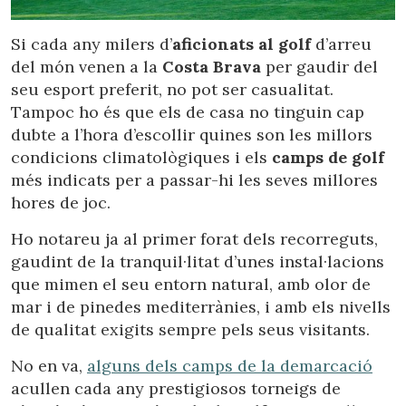
Ubicació/nom de l'hotel
Si cada any milers d’
aficionats al golf
d’arreu
del món venen a la
Costa Brava
per gaudir del
seu esport preferit, no pot ser casualitat.
Tampoc ho és que els de casa no tinguin cap
dubte a l’hora d’escollir quines son les millors
condicions climatològiques i els
camps de golf
més indicats per a passar-hi les seves millores
hores de joc.
Ho notareu ja al primer forat dels recorreguts,
gaudint de la tranquil·litat d’unes instal·lacions
que mimen el seu entorn natural, amb olor de
mar i de pinedes mediterrànies, i amb els nivells
de qualitat exigits sempre pels seus visitants.
No en va,
alguns dels camps de la demarcació
acullen cada any prestigiosos torneigs de