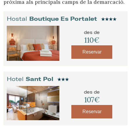
pròxima als principals camps de la demarcació.
Hostal
Boutique Es Portalet
des de
110€
Reservar
Hotel
Sant Pol
des de
107€
Reservar