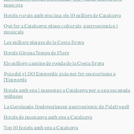
mascota
Hotels rurals amb piscina: els 10 millors de Catalunya
Què fer a Catalunya: plans culturals, gastronòmics i
musicals
Les millors platges de la Costa Brava
Hotels Girona Temps de Flors
Els millors camins de ronda de la Costa Brava
Ruta del vi DO Empordà: guia per fer enoturisme a
l’Empordà
Hotels amb spa i massatge a Catalunya per a una escapada
wellness
La Garoinada, l’esdeveniment gastronòmic de Palafrugell
Hotels de muntanya amb spa a Catalunya
Top 10 hotels amb spa a Catalunya