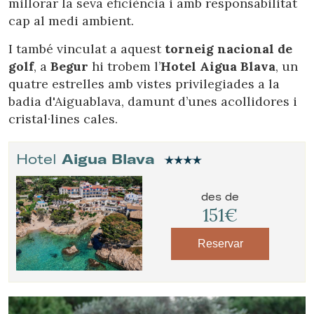
millorar la seva eficiència i amb responsabilitat
cap al medi ambient.
I també vinculat a aquest
torneig nacional de
golf
, a
Begur
hi trobem l’
Hotel Aigua Blava
, un
quatre estrelles amb vistes privilegiades a la
badia d'Aiguablava, damunt d’unes acollidores i
cristal·lines cales.
Hotel
Aigua Blava
des de
151€
Reservar
Modificar cookies
Tècniques i funcionals
Sempre activades