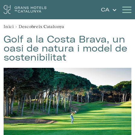
CA
Inici
Descobreix Catalunya
Els Nostres Hotels
Escapades
Golf a la Costa Brava, un
oasi de natura i model de
Casaments
Xecs Regal
sostenibilitat
Descobreix Catalunya
Contacte
La meva reserva
Inicia sessió
Crear compte