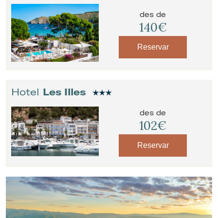
des de
140€
Reservar
Hotel
Les Illes
des de
102€
Reservar