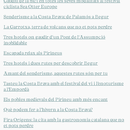
Gaudiu de la bici en totes les seves modalitats al festival
ciclista Sea Otter Europe
Senderisme a la Costa Brava: de Palamós a Begur
La Garrotxa, terra de volcans que no et pots perdre
Tres hotels on gaudir d'un Pont de l'Assumpció
inoblidable
Escapada relax als Pirineus
Tres hotels i dues rutes per descobrir Begur
Amant del senderisme, aquestes rutes són per tu
Tasteu la Costa Brava amb el festival del vi i l’enoturisme
a l’Empordà
Els pobles medievals del Pirineu amb més encant
Què podem fer a l’hivern a la Costa Brava?
Fira Orígens: la cita amb la gastronomia catalana que no
et pots perdre