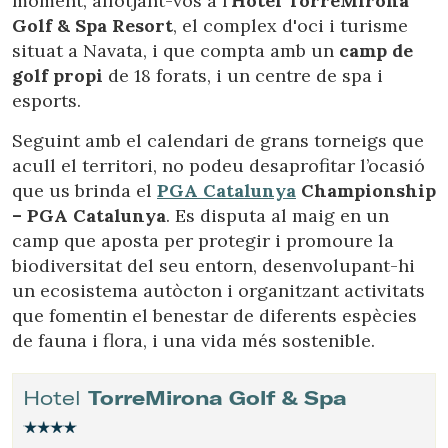
moment, allotjant-vos a l’
Hotel TorreMirona
de l'usuari a través de l'observació continuada dels seus
Golf & Spa Resort
, el complex d'oci i turisme
hàbits de navegació. Gràcies a elles, podem conèixer els
hàbits de navegació al lloc web i mostrar publicitat
situat a Navata, i que compta amb un
camp de
relacionada amb el perfil de navegació de l'usuari.
golf propi
de 18 forats, i un centre de spa i
esports.
Seguint amb el calendari de grans torneigs que
acull el territori, no podeu desaprofitar l’ocasió
que us brinda el
PGA Catalunya
Championship
– PGA Catalunya
. Es disputa al maig en un
camp que aposta per protegir i promoure la
biodiversitat del seu entorn, desenvolupant-hi
un ecosistema autòcton i organitzant activitats
que fomentin el benestar de diferents espècies
de fauna i flora, i una vida més sostenible.
Hotel
TorreMirona Golf & Spa