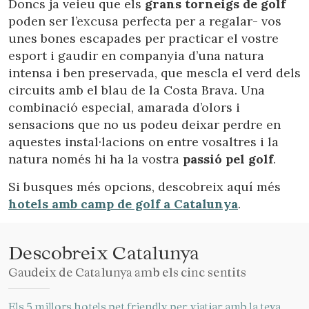
Doncs ja veieu que els
grans torneigs de golf
poden ser l’excusa perfecta per a regalar- vos
unes bones escapades per practicar el vostre
esport i gaudir en companyia d’una natura
intensa i ben preservada, que mescla el verd dels
circuits amb el blau de la Costa Brava. Una
combinació especial, amarada d’olors i
sensacions que no us podeu deixar perdre en
aquestes instal·lacions on entre vosaltres i la
natura només hi ha la vostra
passió pel golf
.
Si busques més opcions, descobreix aquí més
hotels amb camp de golf a Catalunya
.
Gestionar la meva reserva
Descobreix Catalunya
Gaudeix de Catalunya amb els cinc sentits
Verificar localitzador
Els 5 millors hotels pet friendly per viatjar amb la teva