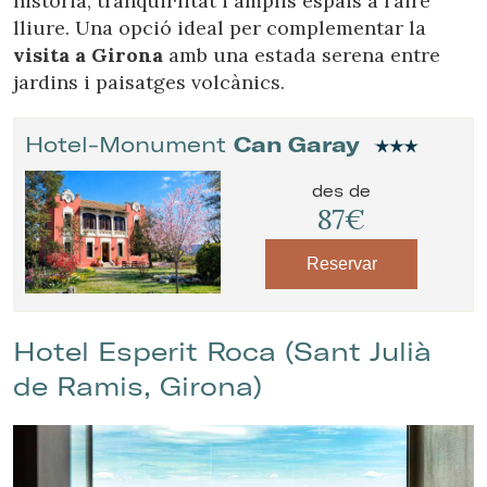
història, tranquil·litat i amplis espais a l’aire
lliure. Una opció ideal per complementar la
visita a Girona
amb una estada serena entre
jardins i paisatges volcànics.
Hotel-Monument
Can Garay
des de
87€
Reservar
Hotel Esperit Roca (Sant Julià
de Ramis, Girona)