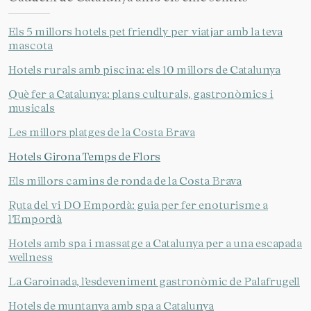
Els 5 millors hotels pet friendly per viatjar amb la teva
mascota
Hotels rurals amb piscina: els 10 millors de Catalunya
Gestionar la meva reserva
Què fer a Catalunya: plans culturals, gastronòmics i
musicals
Les millors platges de la Costa Brava
Hotels Girona Temps de Flors
Verificar localitzador
Els millors camins de ronda de la Costa Brava
Ruta del vi DO Empordà: guia per fer enoturisme a
l’Empordà
Hotels amb spa i massatge a Catalunya per a una escapada
wellness
La Garoinada, l’esdeveniment gastronòmic de Palafrugell
Hotels de muntanya amb spa a Catalunya