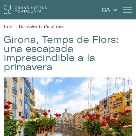
CA
Inici
Descobreix Catalunya
Els Nostres Hotels
Escapades
Girona, Temps de Flors:
una escapada
Casaments
Xecs Regal
imprescindible a la
primavera
Descobreix Catalunya
Contacte
La meva reserva
Inicia sessió
Crear compte