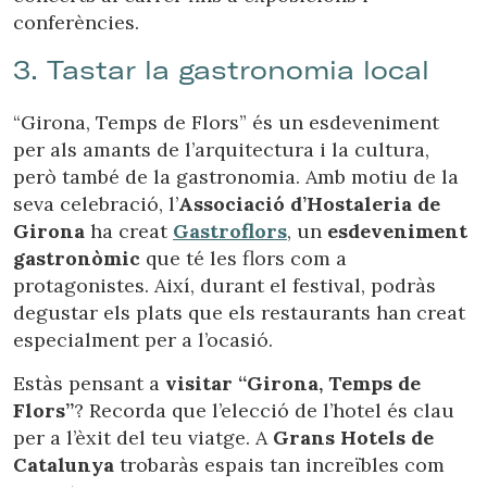
conferències.
3. Tastar la gastronomia local
“Girona, Temps de Flors” és un esdeveniment
per als amants de l’arquitectura i la cultura,
però també de la gastronomia. Amb motiu de la
seva celebració, l’
Associació d’Hostaleria de
Girona
ha creat
Gastroflors
, un
esdeveniment
gastronòmic
que té les flors com a
protagonistes. Així, durant el festival, podràs
degustar els plats que els restaurants han creat
Modificar cookies
especialment per a l’ocasió.
Estàs pensant a
visitar “Girona, Temps de
Tècniques i funcionals
Sempre activades
Flors”
? Recorda que l’elecció de l’hotel és clau
per a l’èxit del teu viatge. A
Grans Hotels de
Aquest lloc web utilitza cookies pròpies per recopilar
informació amb la finalitat de millorar els nostres serveis.
Catalunya
trobaràs espais tan increïbles com
Si continua navegant, suposa l'acceptació de la instal·lació
de les mateixes. L'usuari té la possibilitat de configurar el