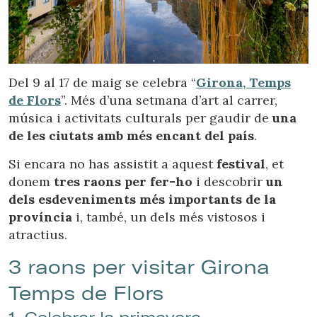
Ubicació/nom de l'hotel
Del 9 al 17 de maig se celebra “
Girona, Temps
de Flors
”. Més d’una setmana d’art al carrer,
música i activitats culturals per gaudir de
una
de les ciutats amb més encant del país
.
Si encara no has assistit a aquest
festival
, et
donem
tres raons per fer-ho
i descobrir
un
dels esdeveniments més importants de la
província
i, també, un dels més vistosos i
atractius.
3 raons per visitar Girona
Temps de Flors
1. Celebrar la primavera