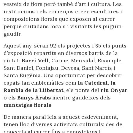
vesteix de flors però també d’art i cultura. Les
institucions i els comerços creen escultures i
composicions florals que exposen al carrer
perquè ciutadans locals i visitants les puguin
gaudir.
Aquest any, seran 92 els projectes i 85 els punts
d’exposició repartits en diversos barris de la
ciutat:
Barri Vell
, Carme, Mercadal, Eixample,
Sant Daniel, Fontajau, Devesa, Sant Narcís i
Santa Eugènia. Una oportunitat per descobrir
espais tan emblemàtics com
la Catedral
,
la
Rambla de la Llibertat
, els ponts del
riu Onyar
o els
Banys Àrabs
mentre gaudeixes dels
muntatges florals
.
De manera paral·lela a aquest esdeveniment,
tenen lloc diverses activitats culturals: des de
concerts al carrer fins a exposicions i