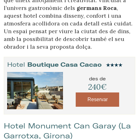
que uneix allotjament i creativitat. Vinculat a
l’univers gastronòmic dels
germans Roca
,
aquest hotel combina disseny, confort i una
atmosfera acollidora on cada detall està cuidat.
Un espai pensat per viure la ciutat des de dins,
amb la possibilitat de descobrir també el seu
obrador i la seva proposta dolça.
Hotel
Boutique Casa Cacao
des de
240€
Reservar
Hotel Monument Can Garay (La
Garrotxa, Girona)