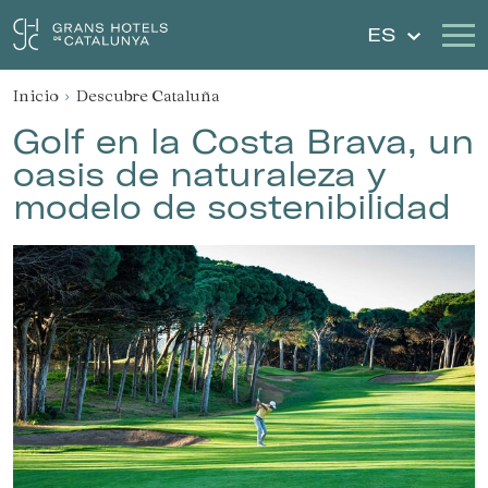
ES
Inicio
Descubre Cataluña
Nuestros Hoteles
Escapadas
Golf en la Costa Brava, un
oasis de naturaleza y
Bodas
Cheques Regalo
modelo de sostenibilidad
Descubre Cataluña
Contacto
Mi reserva
Iniciar sesión
Crear cuenta