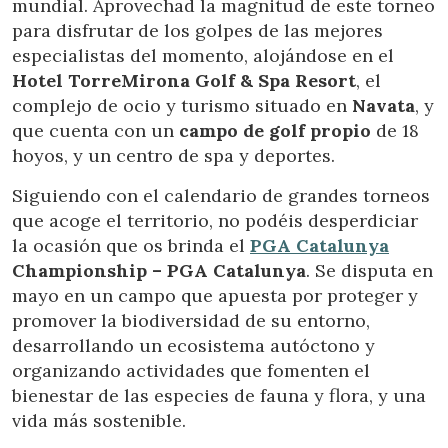
mundial. Aprovechad la magnitud de este torneo
Estas cookies son utilizadas para almacenar información
para disfrutar de los golpes de las mejores
sobre las preferencias y elecciones personales del usuario
a través de la observación continuada de sus hábitos de
especialistas del momento, alojándose en el
navegación. Gracias a ellas, podemos conocer los hábitos
de navegación en el sitio web y mostrar publicidad
Hotel TorreMirona Golf & Spa Resort
, el
relacionada con el perfil de navegación del usuario.
complejo de ocio y turismo situado en
Navata
, y
que cuenta con un
campo de golf propio
de 18
hoyos, y un centro de spa y deportes.
Siguiendo con el calendario de grandes torneos
que acoge el territorio, no podéis desperdiciar
la ocasión que os brinda el
PGA Catalunya
Championship – PGA Catalunya
. Se disputa en
mayo en un campo que apuesta por proteger y
promover la biodiversidad de su entorno,
desarrollando un ecosistema autóctono y
organizando actividades que fomenten el
bienestar de las especies de fauna y flora, y una
vida más sostenible.