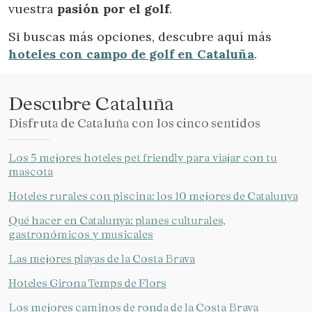
vuestra
pasión por el golf
.
Verificar localizador
Si buscas más opciones, descubre aquí más
hoteles con campo de golf en Cataluña
.
Descubre Cataluña
Disfruta de Cataluña con los cinco sentidos
Los 5 mejores hoteles pet friendly para viajar con tu
mascota
Hoteles rurales con piscina: los 10 mejores de Catalunya
Qué hacer en Catalunya: planes culturales,
gastronómicos y musicales
Las mejores playas de la Costa Brava
Hoteles Girona Temps de Flors
Los mejores caminos de ronda de la Costa Brava