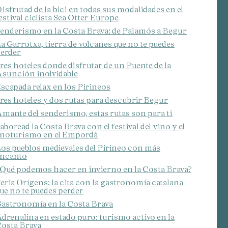
isfrutad de la bici en todas sus modalidades en el
estival ciclista Sea Otter Europe
enderismo en la Costa Brava: de Palamós a Begur
a Garrotxa, tierra de volcanes que no te puedes
erder
res hoteles donde disfrutar de un Puente de la
sunción inolvidable
scapada relax en los Pirineos
res hoteles y dos rutas para descubrir Begur
mante del senderismo, estas rutas son para ti
aboread la Costa Brava con el festival del vino y el
noturismo en el Empordà
os pueblos medievales del Pirineo con más
ncanto
Qué podemos hacer en invierno en la Costa Brava?
eria Orígens: la cita con la gastronomía catalana
ue no te puedes perder
astronomía en la Costa Brava
drenalina en estado puro: turismo activo en la
osta Brava