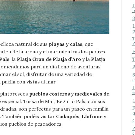
D
f
S
L
p
T
A
belleza natural de sus
playas y calas
, que
ruten de la arena y el mar mientras los padres
E
Pals
, la
Platja Gran de Platja d’Aro
y la
Platja
T
ecomendamos para un día lleno de aventuras
A
mar el sol, disfrutar de una variedad de
S
e
paella con vistas al mar.
L
e
 pintorescos
pueblos costeros
y
medievales de
¿
 especial. Tossa de Mar, Begur o Pals, con sus
F
dradas, son perfectas para un paseo en familia
q
. También podéis visitar
Cadaqués
,
Llafranc
y
G
guos pueblos de pescadores.
A
C