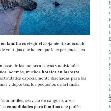
H
c
H
H
H
L
F
 en familia
es elegir el alojamiento adecuado.
V
de ventajas que hacen que la experiencia sea
V
L
E
n paso de las mejores playas y actividades
O
niños. Además, muchos
hoteles en la Costa
U
ctividades especialmente diseñadas para los
nas y deportes, los pequeños de la familia
U
l
R
d
s infantiles, servicio de canguro, áreas
E
 las
comodidades para familias
que podéis