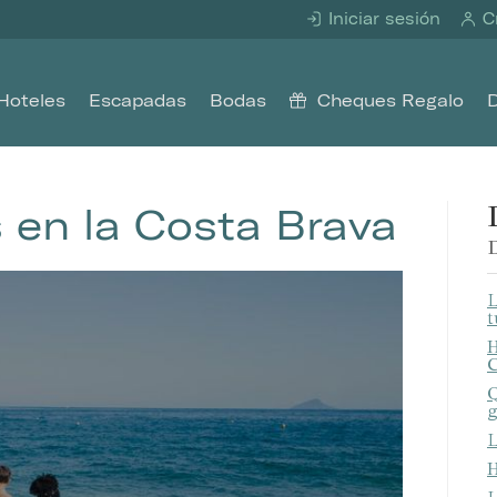
Iniciar sesión
Cr
Hoteles
Escapadas
Bodas
Cheques Regalo
s en la Costa Brava
D
L
t
H
C
Q
g
L
H