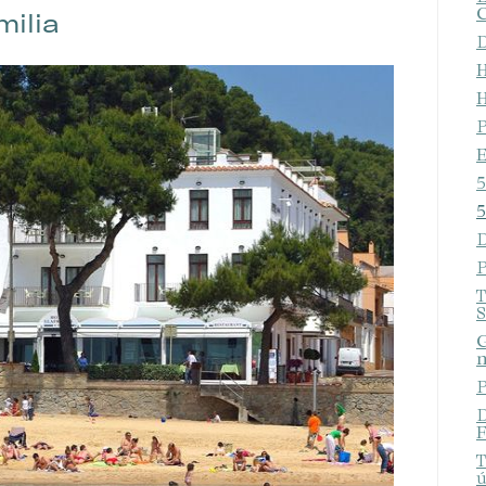
C
milia
icas y personalización
D
H
n realizar el seguimiento y análisis del comportamiento de los usuarios
b. La información recogida mediante este tipo de cookies se utiliza en l
H
n de la actividad de la web para la elaboración de perfiles de navegac
rios con el fin de introducir mejoras en función del análisis de los dato
P
en los usuarios del servicio. Permiten guardar la información de prefe
E
ario para mejorar la calidad de nuestros servicios y para ofrecer una m
ncia a través de productos recomendados.
5
5
ing y publicidad
D
P
ookies son utilizadas para almacenar información sobre las preferencia
nes personales del usuario a través de la observación continuada de s
T
 de navegación. Gracias a ellas, podemos conocer los hábitos de nave
S
tio web y mostrar publicidad relacionada con el perfil de navegación del
.
G
m
Guardar configuración
Aceptar todas
P
D
F
T
ú