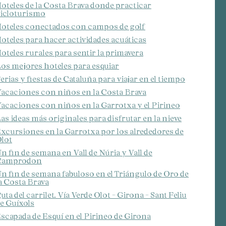
oteles de la Costa Brava donde practicar
icloturismo
oteles conectados con campos de golf
oteles para hacer actividades acuáticas
oteles rurales para sentir la primavera
os mejores hoteles para esquiar
erias y fiestas de Cataluña para viajar en el tiempo
acaciones con niños en la Costa Brava
acaciones con niños en la Garrotxa y el Pirineo
as ideas más originales para disfrutar en la nieve
xcursiones en la Garrotxa por los alrededores de
lot
n fin de semana en Vall de Núria y Vall de
Camprodon
n fin de semana fabuloso en el Triángulo de Oro de
a Costa Brava
uta del carrilet. Vía Verde Olot - Girona - Sant Feliu
e Guíxols
scapada de Esquí en el Pirineo de Girona