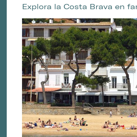
Explora la Costa Brava en fa
Analít
Permite
sitio we
medició
los usua
que hac
del usu
experie
Market
Estas c
eleccio
hábitos
en el si
usuario