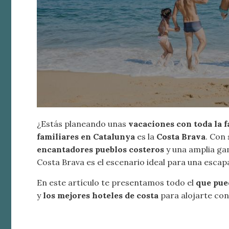
¿Estás planeando unas
vacaciones con toda la f
Modif
familiares en Catalunya
es la
Costa Brava
. Con 
encantadores pueblos costeros
y una amplia gam
Costa Brava es el escenario ideal para una escap
Técnic
Este sit
En este artículo te presentamos todo el
que pued
mejorar
instala
y
los mejores hoteles de costa
para alojarte con 
pudiend
deberá 
de la p