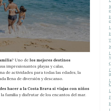
L
R
e
H
e
L
H
T
1
L
y
amilia
? Uno de
los mejores destinos
icar cookies
Q
sus impresionantes playas y calas,
D
a de actividades para todas las edades, la
p
ada llena de diversión y descanso.
as y funcionales
Siempre 
L
C
io web utiliza Cookies propias para recopilar información con la finalida
es hacer a la Costa Brava si viajas con niños
 nuestros servicios. Si continua navegando, supone la aceptación de la
L
ción de las mismas. El usuario tiene la posibilidad de configurar su nav
la familia y disfrutar de los encantos del mar.
P
o, si así lo desea, impedir que sean instaladas en su disco duro, aunq
tener en cuenta que dicha acción podrá ocasionar dificultades de nav
H
ágina web.
L