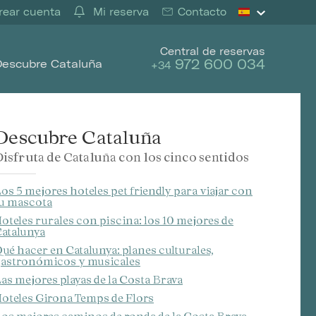
ear cuenta
Mi reserva
Contacto
Central de reservas
972 600 034
Descubre Cataluña
+34
Descubre Cataluña
isfruta de Cataluña con los cinco sentidos
os 5 mejores hoteles pet friendly para viajar con
u mascota
oteles rurales con piscina: los 10 mejores de
atalunya
ué hacer en Catalunya: planes culturales,
astronómicos y musicales
as mejores playas de la Costa Brava
oteles Girona Temps de Flors