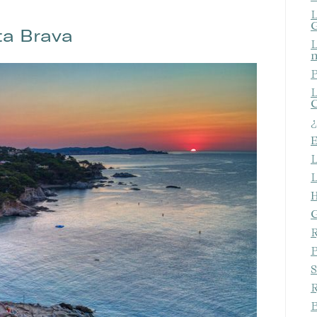
L
G
ta Brava
L
n
P
L
C
¿
E
L
L
H
G
R
P
S
R
B