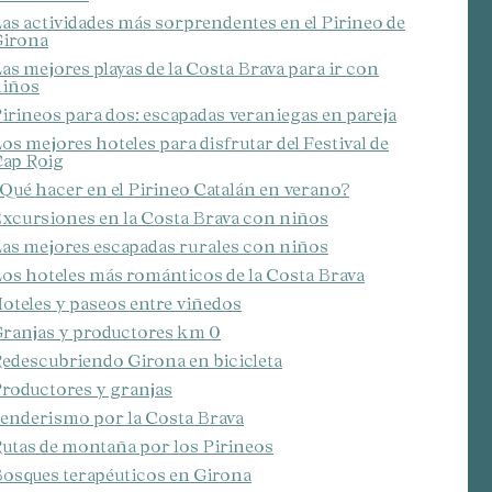
as actividades más sorprendentes en el Pirineo de
irona
as mejores playas de la Costa Brava para ir con
iños
irineos para dos: escapadas veraniegas en pareja
os mejores hoteles para disfrutar del Festival de
ap Roig
Qué hacer en el Pirineo Catalán en verano?
xcursiones en la Costa Brava con niños
as mejores escapadas rurales con niños
os hoteles más románticos de la Costa Brava
oteles y paseos entre viñedos
ranjas y productores km 0
edescubriendo Girona en bicicleta
roductores y granjas
enderismo por la Costa Brava
utas de montaña por los Pirineos
osques terapéuticos en Girona