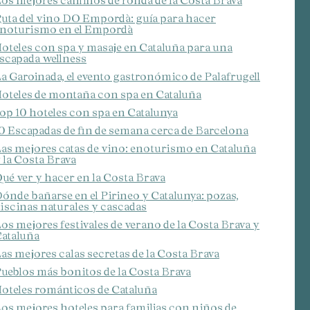
os mejores caminos de ronda de la Costa Brava
uta del vino DO Empordà: guía para hacer
noturismo en el Empordà
oteles con spa y masaje en Cataluña para una
scapada wellness
a Garoinada, el evento gastronómico de Palafrugell
oteles de montaña con spa en Cataluña
op 10 hoteles con spa en Catalunya
0 Escapadas de fin de semana cerca de Barcelona
as mejores catas de vino: enoturismo en Cataluña
 la Costa Brava
ué ver y hacer en la Costa Brava
ónde bañarse en el Pirineo y Catalunya: pozas,
iscinas naturales y cascadas
activas
os mejores festivales de verano de la Costa Brava y
ataluña
d de
as mejores calas secretas de la Costa Brava
egador
ueblos más bonitos de la Costa Brava
ue
egación
oteles románticos de Cataluña
os mejores hoteles para familias con niños de