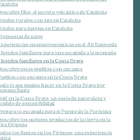
ataluña
escubre Olot, el secreto volcánico de Cataluña
oteles rurales con spa en Cataluña
 de este
a
oteles para parejas en Cataluña
ión de
s de uso
ropuestas de nieve
rencia
xperiencias enogastronómicas en el Alt Empordà
ejor
 hoteles familiares para una escapada a la montaña
 hoteles familiares en la Costa Brava
escubre estos pueblos con encanto
ueblos con encanto en la Costa Brava
s y
us
odo lo que puedes hacer en la Costa Brava por
gación
emana Santa
olf en la Costa Brava, un oasis de naturaleza y
odelo de sostenibilidad
repara tu escapada para el Puente de la Purísima
escubre los mejores productos de la tierra en la
ira Orígens
odos los Santos en los Pirineos, una experiencia
nica