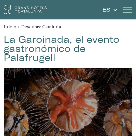
ES
Inicio
Descubre Cataluña
Nuestros Hoteles
Escapadas
La Garoinada, el evento
gastronómico de
Bodas
Cheques Regalo
Palafrugell
Descubre Cataluña
Contacto
Mi reserva
Iniciar sesión
Crear cuenta