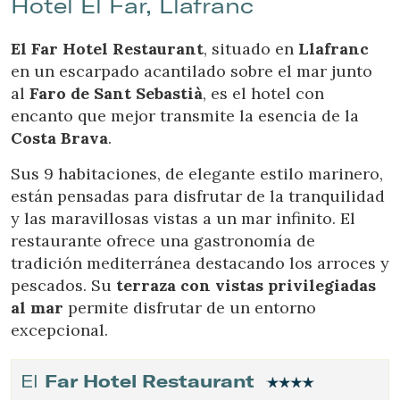
Hotel El Far, Llafranc
relacionada con el perfil de navegación del usuario.
El Far Hotel Restaurant
, situado en
Llafranc
en un escarpado acantilado sobre el mar junto
al
Faro de Sant Sebastià
, es el hotel con
encanto que mejor transmite la esencia de la
Costa Brava
.
Sus 9 habitaciones, de elegante estilo marinero,
están pensadas para disfrutar de la tranquilidad
y las maravillosas vistas a un mar infinito. El
restaurante ofrece una gastronomía de
tradición mediterránea destacando los arroces y
pescados. Su
terraza con vistas privilegiadas
al mar
permite disfrutar de un entorno
excepcional.
El
Far Hotel Restaurant