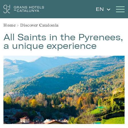
EN
Home
Discover Catalonia
Our Hotels
Getaways
All Saints in the Pyrenees,
a unique experience
Weddings
Gift Voucher
Discover Catalonia
Contact
My reservation
Sign in
Sign up