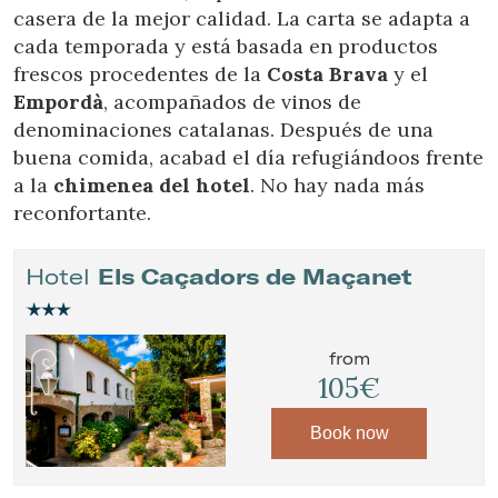
casera de la mejor calidad. La carta se adapta a
cada temporada y está basada en productos
frescos procedentes de la
Costa Brava
y el
Empordà
, acompañados de vinos de
denominaciones catalanas. Después de una
buena comida, acabad el día refugiándoos frente
a la
chimenea del hotel
. No hay nada más
reconfortante.
Hotel
Els Caçadors de Maçanet
Modify cookies
from
105€
Technical and functional
Always active
Book now
This website uses its own Cookies to collect information in
order to improve our services. If you continue browsing,