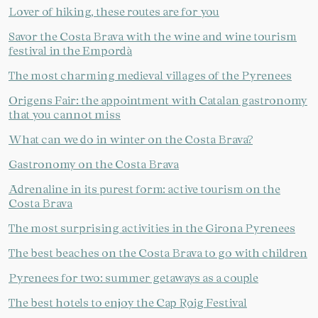
Lover of hiking, these routes are for you
Manage my booking
Savor the Costa Brava with the wine and wine tourism
festival in the Empordà
The most charming medieval villages of the Pyrenees
Check locator
Origens Fair: the appointment with Catalan gastronomy
that you cannot miss
What can we do in winter on the Costa Brava?
Gastronomy on the Costa Brava
Adrenaline in its purest form: active tourism on the
Costa Brava
The most surprising activities in the Girona Pyrenees
The best beaches on the Costa Brava to go with children
Pyrenees for two: summer getaways as a couple
The best hotels to enjoy the Cap Roig Festival