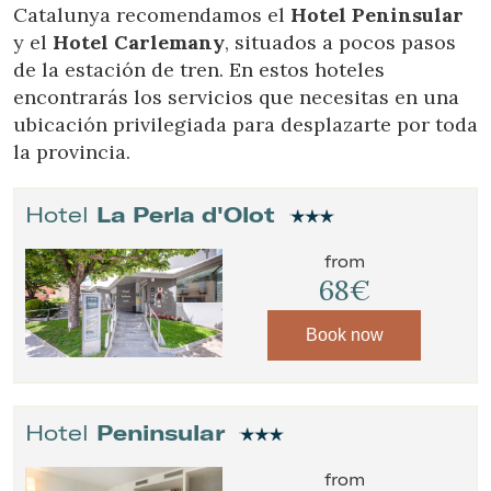
the usage data made by the users of the service. They
Catalunya recomendamos el
Hotel Peninsular
allow us to save the user's preference information to
y el
Hotel Carlemany
, situados a pocos pasos
improve the quality of our services and to offer a better
experience through recommended products.
de la estación de tren. En estos hoteles
encontrarás los servicios que necesitas en una
Marketing and advertising
ubicación privilegiada para desplazarte por toda
la provincia.
These cookies are used to store information about the
preferences and personal choices of the user through the
continuous observation of their browsing habits. Thanks to
them, we can know the browsing habits on the website and
Hotel
La Perla d'Olot
display advertising related to the user's browsing profile.
from
68€
Book now
Hotel
Peninsular
from