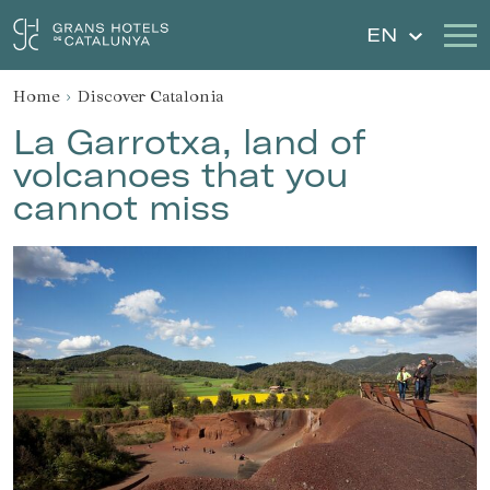
EN
Home
Discover Catalonia
Our Hotels
Getaways
La Garrotxa, land of
volcanoes that you
Weddings
Gift Voucher
cannot miss
Discover Catalonia
Contact
My reservation
Sign in
Sign up