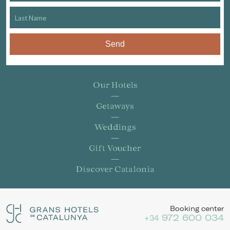
Send
Our Hotels
Getaways
Weddings
Gift Voucher
Discover Catalonia
Booking center
972 600 034
+34