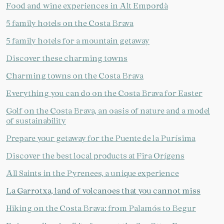
Food and wine experiences in Alt Empordà
5 family hotels on the Costa Brava
5 family hotels for a mountain getaway
Discover these charming towns
Charming towns on the Costa Brava
Everything you can do on the Costa Brava for Easter
Golf on the Costa Brava, an oasis of nature and a model
of sustainability
Prepare your getaway for the Puente de la Purísima
Discover the best local products at Fira Orígens
All Saints in the Pyrenees, a unique experience
La Garrotxa, land of volcanoes that you cannot miss
Hiking on the Costa Brava: from Palamós to Begur