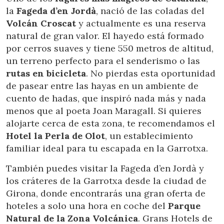
la
Fageda d’en Jordà
, nació de las coladas del
Volcán Croscat
y actualmente es una reserva
natural de gran valor. El hayedo está formado
por cerros suaves y tiene 550 metros de altitud,
Modify cookies
un terreno perfecto para el senderismo o las
rutas en bicicleta
. No pierdas esta oportunidad
Technical and functional
Always active
de pasear entre las hayas en un ambiente de
cuento de hadas, que inspiró nada más y nada
This website uses its own Cookies to collect information in
order to improve our services. If you continue browsing,
menos que al poeta Joan Maragall. Si quieres
you accept their installation. The user has the possibility of
configuring his browser, being able, if he so wishes, to
alojarte cerca de esta zona, te recomendamos el
prevent them from being installed on his hard drive,
Hotel la Perla de Olot
, un establecimiento
although he must bear in mind that such action may cause
difficulties in navigating the website.
familiar ideal para tu escapada en la Garrotxa.
También puedes visitar la Fageda d’en Jordà y
Analytics and personalization
los cráteres de la Garrotxa desde la ciudad de
They allow the monitoring and analysis of the behavior of
Girona, donde encontrarás una gran oferta de
the users of this website. The information collected
hoteles a solo una hora en coche del
Parque
through this type of cookies is used to measure the activity
of the web for the elaboration of user navigation profiles in
Natural de la Zona Volcánica
. Grans Hotels de
order to introduce improvements based on the analysis of