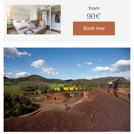
from
90€
Book now