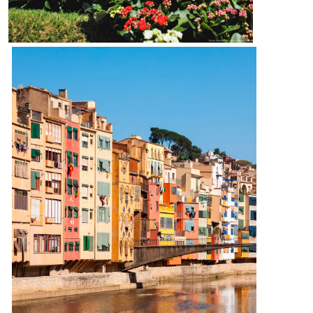
This website uses its own Cookies to collect information in
order to improve our services. If you continue browsing,
you accept their installation. The user has the possibility of
configuring his browser, being able, if he so wishes, to
prevent them from being installed on his hard drive,
although he must bear in mind that such action may cause
difficulties in navigating the website.
Analytics and personalization
They allow the monitoring and analysis of the behavior of
the users of this website. The information collected
through this type of cookies is used to measure the activity
of the web for the elaboration of user navigation profiles in
order to introduce improvements based on the analysis of
the usage data made by the users of the service. They
allow us to save the user's preference information to
improve the quality of our services and to offer a better
experience through recommended products.
Marketing and advertising
These cookies are used to store information about the
preferences and personal choices of the user through the
continuous observation of their browsing habits. Thanks to