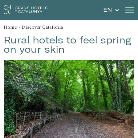
EN
Home
Discover Catalonia
Our Hotels
Getaways
Rural hotels to feel spring
on your skin
Weddings
Gift Voucher
Discover Catalonia
Contact
My reservation
Sign in
Sign up