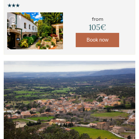
from
105€
Book now