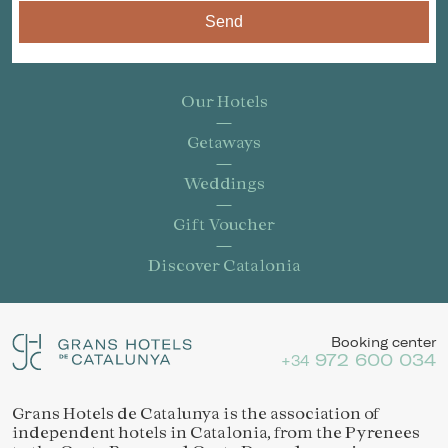
Send
Our Hotels
Getaways
Weddings
Gift Voucher
Discover Catalonia
Booking center
972 600 034
+34
Grans Hotels de Catalunya is the association of
Save configuration
Accept all
independent hotels in Catalonia, from the Pyrenees