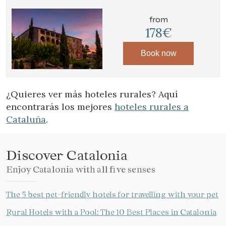
from
178€
Book now
¿Quieres ver más hoteles rurales? Aquí
encontrarás los mejores
hoteles rurales a
Cataluña
.
Manage my booking
Discover Catalonia
Enjoy Catalonia with all five senses
The 5 best pet-friendly hotels for travelling with your pet
Check locator
Rural Hotels with a Pool: The 10 Best Places in Catalonia