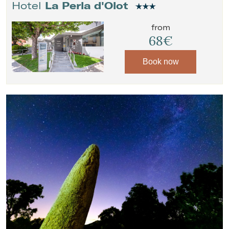
Hotel
La Perla d'Olot
from
68€
Book now