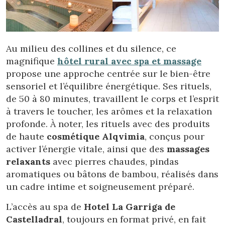
Ces cookies sont utilisés pour stocker des informations sur
les préférences et les choix personnels de l'utilisateur
grâce à l'observation continue de ses habitudes de
navigation. Grâce à eux, nous pouvons connaître les
habitudes de navigation sur le site Web et afficher des
publicités liées au profil de navigation de l'utilisateur.
Au milieu des collines et du silence, ce
magnifique
hôtel rural avec spa et massage
propose une approche centrée sur le bien-être
sensoriel et l’équilibre énergétique. Ses rituels,
de 50 à 80 minutes, travaillent le corps et l’esprit
à travers le toucher, les arômes et la relaxation
profonde. À noter, les rituels avec des produits
de haute
cosmétique Alqvimia
, conçus pour
activer l’énergie vitale, ainsi que des
massages
relaxants
avec pierres chaudes, pindas
aromatiques ou bâtons de bambou, réalisés dans
un cadre intime et soigneusement préparé.
L’accès au spa de
Hotel La Garriga de
Castelladral
, toujours en format privé, en fait