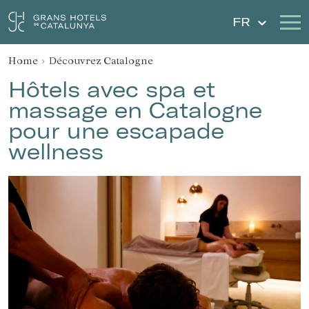
FR
Home
Découvrez Catalogne
Nos Hôtels
Escapades
Hôtels avec spa et
massage en Catalogne
Mariages
Chèques Cadeau
pour une escapade
wellness
Découvrez Catalogne
Contact
Má réservation
Se connecter
Créer un compte