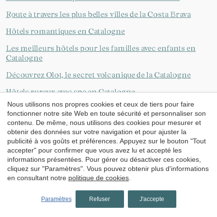
Route à travers les plus belles villes de la Costa Brava
Hôtels romantiques en Catalogne
Les meilleurs hôtels pour les familles avec enfants en
Catalogne
Découvrez Olot, le secret volcanique de la Catalogne
Hôtels ruraux avec spa en Catalogne
Nous utilisons nos propres cookies et ceux de tiers pour faire
Hôtels pour couples en Catalogne
fonctionner notre site Web en toute sécurité et personnaliser son
contenu. De même, nous utilisons des cookies pour mesurer et
Propositions de neige
obtenir des données sur votre navigation et pour ajuster la
publicité à vos goûts et préférences. Appuyez sur le bouton "Tout
Expériences gastronomiques et œnologiques dans l’Alt
accepter" pour confirmer que vous avez lu et accepté les
Empordà
informations présentées. Pour gérer ou désactiver ces cookies,
cliquez sur "Paramètres". Vous pouvez obtenir plus d'informations
5 hôtels familiaux sur la Costa Brava
en consultant notre
politique de cookies
.
5 hôtels familiaux pour une escapade à la montagne
Paramètres
Refuser
J'accepte
Découvrez ces charmantes villes