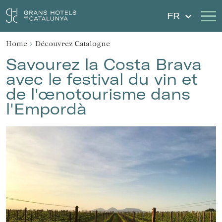
FR
Home
Découvrez Catalogne
Nos Hôtels
Escapades
Savourez la Costa Brava
avec le festival du vin et
Mariages
Chèques Cadeau
de l'œnotourisme dans
l'Empordà
Découvrez Catalogne
Contact
Má réservation
Se connecter
Créer un compte