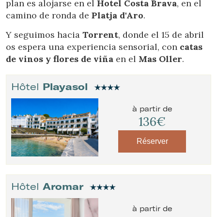
plan es alojarse en el
Hotel Costa Brava
, en el
camino de ronda de
Platja d'Aro
.
Y seguimos hacia
Torrent
, donde el 15 de abril
os espera una experiencia sensorial, con
catas
de vinos y flores de viña
en el
Mas Oller
.
Hôtel
Playasol
à partir de
136€
Réserver
Hôtel
Aromar
à partir de