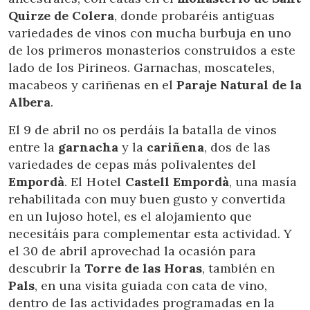
Quirze de Colera
, donde probaréis antiguas
variedades de vinos con mucha burbuja en uno
de los primeros monasterios construidos a este
lado de los Pirineos. Garnachas, moscateles,
macabeos y cariñenas en el
Paraje Natural de la
Albera
.
El 9 de abril no os perdáis la batalla de vinos
entre la
garnacha
y la
cariñena
, dos de las
variedades de cepas más polivalentes del
Empordà
. El
Hotel
Castell Empordà
, una masía
rehabilitada con muy buen gusto y convertida
en un lujoso hotel, es el alojamiento que
Modifier les cookies
necesitáis para complementar esta actividad. Y
el 30 de abril aprovechad la ocasión para
descubrir la
Torre de las Horas
, también en
Technique et Fonctionnel
Toujours actif
Pals
, en una visita guiada con cata de vino,
Ce site Web utilise ses propres cookies pour collecter des
dentro de las actividades programadas en la
informations afin d'améliorer nos services. Si vous