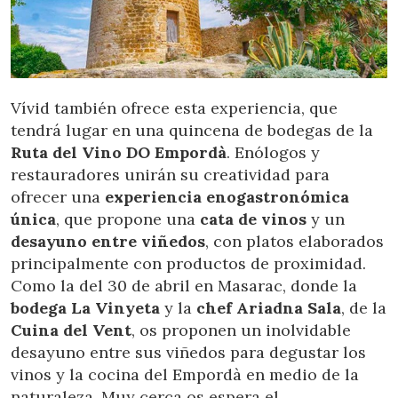
navigation. Grâce à eux, nous pouvons connaître les
habitudes de navigation sur le site Web et afficher des
publicités liées au profil de navigation de l'utilisateur.
Vívid también ofrece esta experiencia, que
tendrá lugar en una quincena de bodegas de la
Ruta del Vino DO Empordà
. Enólogos y
restauradores unirán su creatividad para
ofrecer una
experiencia enogastronómica
única
, que propone una
cata de vinos
y un
desayuno entre viñedos
, con platos elaborados
principalmente con productos de proximidad.
Como la del 30 de abril en Masarac, donde la
bodega La Vinyeta
y la
chef Ariadna Sala
, de la
Cuina del Vent
, os proponen un inolvidable
desayuno entre sus viñedos para degustar los
vinos y la cocina del Empordà en medio de la
naturaleza. Muy cerca os espera el